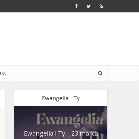
akt
Ewangelia i Ty
nia
Ewangelia i Ty – 23 marca
Ewangeli