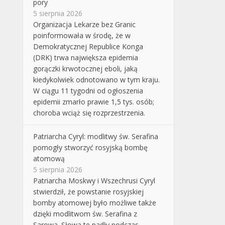
pory
5 sierpnia 2026
Organizacja Lekarze bez Granic
poinformowała w środę, że w
Demokratycznej Republice Konga
(DRK) trwa największa epidemia
gorączki krwotocznej eboli, jaką
kiedykolwiek odnotowano w tym kraju.
W ciągu 11 tygodni od ogłoszenia
epidemii zmarło prawie 1,5 tys. osób;
choroba wciąż się rozprzestrzenia.
Patriarcha Cyryl: modlitwy św. Serafina
pomogły stworzyć rosyjską bombę
atomową
5 sierpnia 2026
Patriarcha Moskwy i Wszechrusi Cyryl
stwierdził, że powstanie rosyjskiej
bomby atomowej było możliwe także
dzięki modlitwom św. Serafina z
Sarowa. Słowa te padły podczas