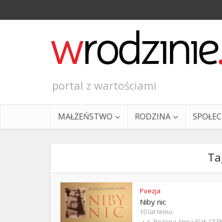
portal z wartościami
MAŁŻEŃSTWO
RODZINA
SPOŁE
Ta
Poezja
Niby nic
Ewangeli
10 lat temu
s. Bożena Anna Flak CSF