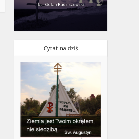
ks. Stefan Radziszewski
ks.
Cytat na dziś