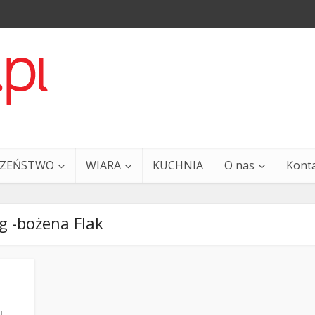
CZEŃSTWO
WIARA
KUCHNIA
O nas
Kont
g -bożena Flak
a i Ty – 29 grudnia
Ewangelia i Ty – 27 grud
N