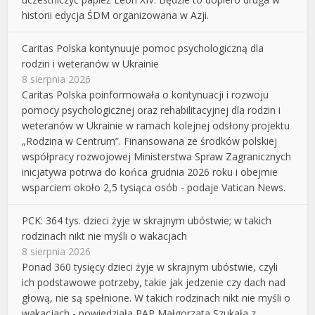
historii edycja ŚDM organizowana w Azji.
Caritas Polska kontynuuje pomoc psychologiczną dla
rodzin i weteranów w Ukrainie
8 sierpnia 2026
Caritas Polska poinformowała o kontynuacji i rozwoju
pomocy psychologicznej oraz rehabilitacyjnej dla rodzin i
weteranów w Ukrainie w ramach kolejnej odsłony projektu
„Rodzina w Centrum”. Finansowana ze środków polskiej
współpracy rozwojowej Ministerstwa Spraw Zagranicznych
inicjatywa potrwa do końca grudnia 2026 roku i obejmie
wsparciem około 2,5 tysiąca osób - podaje Vatican News.
PCK: 364 tys. dzieci żyje w skrajnym ubóstwie; w takich
rodzinach nikt nie myśli o wakacjach
8 sierpnia 2026
Ponad 360 tysięcy dzieci żyje w skrajnym ubóstwie, czyli
ich podstawowe potrzeby, takie jak jedzenie czy dach nad
głową, nie są spełnione. W takich rodzinach nikt nie myśli o
wakacjach - powiedziała PAP Małgorzata Szukała z