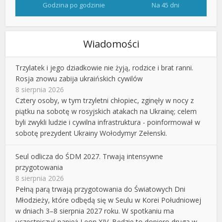
Godzina po godzinie
Na 45 dni
Wiadomości
Trzylatek i jego dziadkowie nie żyją, rodzice i brat ranni.
Rosja znowu zabija ukraińskich cywilów
8 sierpnia 2026
Cztery osoby, w tym trzyletni chłopiec, zginęły w nocy z
piątku na sobotę w rosyjskich atakach na Ukrainę; celem
byli zwykli ludzie i cywilna infrastruktura - poinformował w
sobotę prezydent Ukrainy Wołodymyr Zełenski.
Seul odlicza do ŚDM 2027. Trwają intensywne
przygotowania
8 sierpnia 2026
Pełną parą trwają przygotowania do Światowych Dni
Młodzieży, które odbędą się w Seulu w Korei Południowej
w dniach 3–8 sierpnia 2027 roku. W spotkaniu ma
uczestniczyć papież Leon XIV. Będzie to dopiero druga w