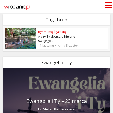
Tag -brud
Być mamą, być tatą
A czy Ty dbasz o higienę
swojego...
11 lat temu
Anna Brzostek
Ewangelia i Ty
Ewangelia i Ty – 23 marca
ks. Stefan Radziszewski