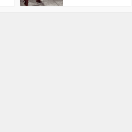
Stefan Radziszewski
ks. Stefan Radziszewski