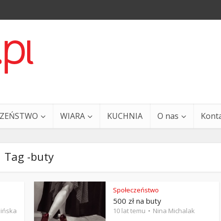
CZEŃSTWO
WIARA
KUCHNIA
O nas
Kont
Tag -buty
Społeczeństwo
500 zł na buty
a i Ty – 29 grudnia
Ewangelia i Ty – 27 grud
ińska
10 lat temu
Nina Michalak