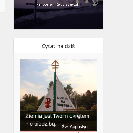
ks. Stefan Radziszewski
ks.
Cytat na dziś