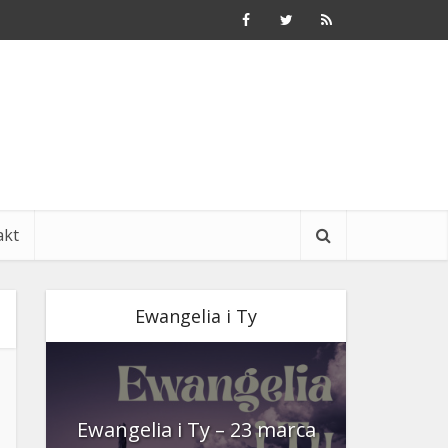
akt
Ewangelia i Ty
nia
Ewangelia i Ty – 23 marca
Ewangeli