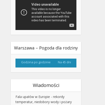
Warszawa – Pogoda dla rodziny
Godzina po godzinie
Na 45 dni
Wiadomości
Fala upałów w Europie - rekordy
temperatur, niedobory wody i pożary