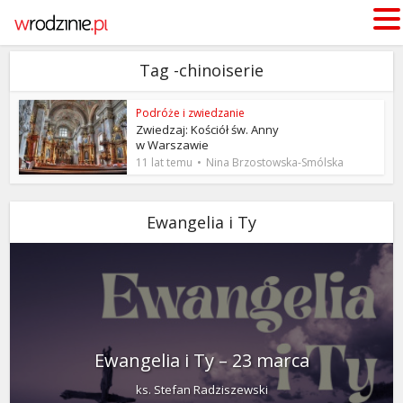
Tag -chinoiserie
Podróże i zwiedzanie
Zwiedzaj: Kościół św. Anny
w Warszawie
11 lat temu
Nina Brzostowska-Smólska
Ewangelia i Ty
Ewangelia i Ty – 23 marca
ks. Stefan Radziszewski