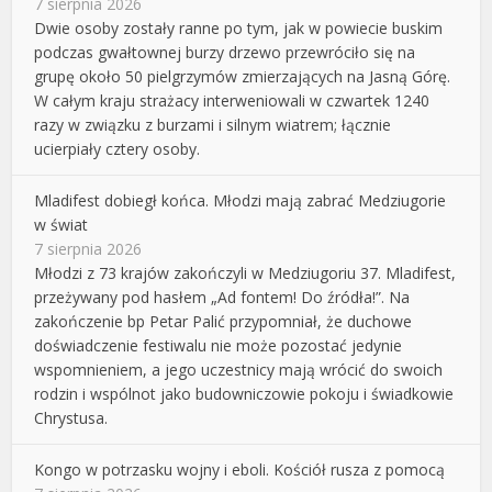
7 sierpnia 2026
Dwie osoby zostały ranne po tym, jak w powiecie buskim
podczas gwałtownej burzy drzewo przewróciło się na
grupę około 50 pielgrzymów zmierzających na Jasną Górę.
W całym kraju strażacy interweniowali w czwartek 1240
razy w związku z burzami i silnym wiatrem; łącznie
ucierpiały cztery osoby.
Mladifest dobiegł końca. Młodzi mają zabrać Medziugorie
w świat
7 sierpnia 2026
Młodzi z 73 krajów zakończyli w Medziugoriu 37. Mladifest,
przeżywany pod hasłem „Ad fontem! Do źródła!”. Na
zakończenie bp Petar Palić przypomniał, że duchowe
doświadczenie festiwalu nie może pozostać jedynie
wspomnieniem, a jego uczestnicy mają wrócić do swoich
rodzin i wspólnot jako budowniczowie pokoju i świadkowie
Chrystusa.
Kongo w potrzasku wojny i eboli. Kościół rusza z pomocą