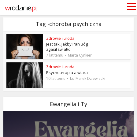
Tag -choroba psychiczna
Zdrowie i uroda
Jest tak, jakby Pan Bóg
zgasił światło
7 lat temu
Marta Cynkier
Zdrowie i uroda
Psychoterapia a wiara
10 lat temu
ks. Marek Dziewiecki
Ewangelia i Ty