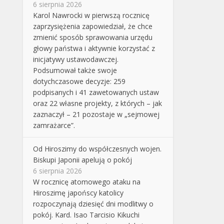
6 sierpnia 2026
Karol Nawrocki w pierwszą rocznicę
zaprzysiężenia zapowiedział, że chce
zmienić sposób sprawowania urzędu
głowy państwa i aktywnie korzystać z
inicjatywy ustawodawczej.
Podsumował także swoje
dotychczasowe decyzje: 259
podpisanych i 41 zawetowanych ustaw
oraz 22 własne projekty, z których – jak
zaznaczył – 21 pozostaje w „sejmowej
zamrażarce”.
Od Hiroszimy do współczesnych wojen.
Biskupi Japonii apelują o pokój
6 sierpnia 2026
W rocznicę atomowego ataku na
Hiroszimę japońscy katolicy
rozpoczynają dziesięć dni modlitwy o
pokój. Kard. Isao Tarcisio Kikuchi