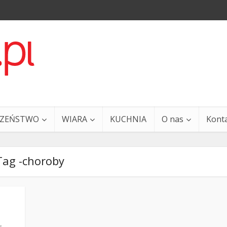
CZEŃSTWO
WIARA
KUCHNIA
O nas
Kont
Tag -choroby
a i Ty – 29 grudnia
Ewangelia i Ty – 27 grud
z