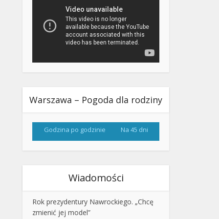
Warszawa – Pogoda dla rodziny
Godzina po godzinie
Na 45 dni
Wiadomości
Rok prezydentury Nawrockiego. „Chcę
zmienić jej model”