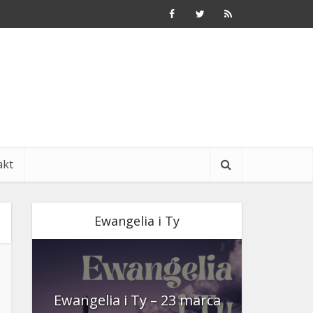
akt
Ewangelia i Ty
nia
Ewangelia i Ty – 23 marca
Ewangeli