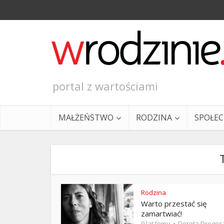
portal z wartościami
MAŁŻEŃSTWO
RODZINA
SPOŁE
Rodzina
Warto przestać się
Ewangeli
zamartwiać!
9 lat temu
Dorota Drogos