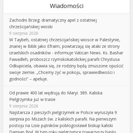
Wiadomości
Zachodni Brzeg: dramatyczny apel z ostatniej
chrześcijańskiej wioski
9 sierpnia 2026
W Taybeh, ostatniej chrześcijańskiej wiosce w Palestynie,
znanej w Biblii jako Efraim, powtarzają się ataki ze strony
izraelskich osadników - informuje Vatican News. Ks. Bashar
Fawadleh, proboszcz rzymskokatolickiej parafii Chrystusa
Odkupiciela, obawia się, że rodziny będą zmuszone opuścić
swoje ziemie. „Chcemy żyć w pokoju, sprawiedliwości i
godności” – apeluje.
Od prawie 400 lat wędrują do Maryi. 389. Kaliska
Pielgrzymka już w trasie
9 sierpnia 2026
Najstarsza z pieszych pielgrzymek w Polsce wyruszyła 9
sierpnia po Mszach św. z kaliskich parafii. Na pierwszym
postoju na Lisie pątników pobłogosławił biskup kaliski
Damian Bryl. W tym roku pielgrzymce towarzyszy hasło