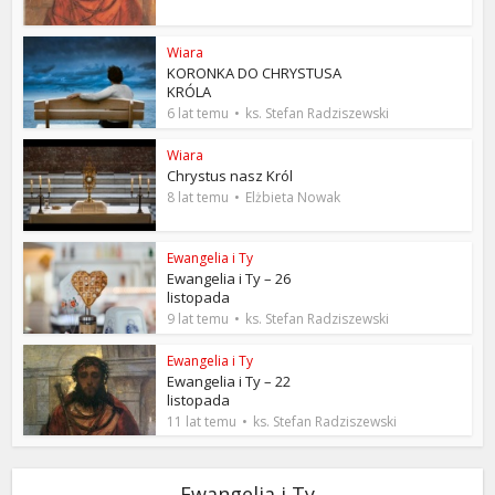
Wiara
KORONKA DO CHRYSTUSA
KRÓLA
6 lat temu
ks. Stefan Radziszewski
Wiara
Chrystus nasz Król
8 lat temu
Elżbieta Nowak
Ewangelia i Ty
Ewangelia i Ty – 26
listopada
9 lat temu
ks. Stefan Radziszewski
Ewangelia i Ty
Ewangelia i Ty – 22
listopada
11 lat temu
ks. Stefan Radziszewski
Ewangelia i Ty