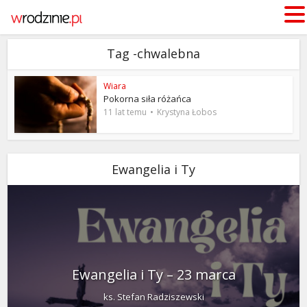
Tag -chwalebna
Wiara
Pokorna siła różańca
11 lat temu
Krystyna Łobos
Ewangelia i Ty
Ewangelia i Ty – 23 marca
ks. Stefan Radziszewski