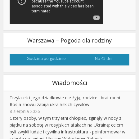
Warszawa – Pogoda dla rodziny
Godzina po godzinie
Na 45 dni
Wiadomości
Trzylatek i jego dziadkowie nie żyją, rodzice i brat ranni.
Rosja znowu zabija ukraińskich cywilów
8 sierpnia 2026
Cztery osoby, w tym trzyletni chłopiec, zginęły w nocy z
piątku na sobotę w rosyjskich atakach na Ukrainę; celem
byli zwykli ludzie i cywilna infrastruktura - poinformował w
sobotę prezydent Ukrainy Wołodymyr Zełenski.