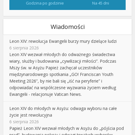
Godzina po godzinie
Na 45 dni
Wiadomości
Leon XIV: rewolucja Ewangelii burzy mury dzielące ludzi
6 sierpnia 2026
Leon XIV wezwał młodych do odważnego świadectwa
wiary, służby i budowania „cywilizacji miłości”. Podczas
Mszy św. w Asyżu Papież zachęcał uczestników
międzynarodowego spotkania „GO! Franciscan Youth
Meeting 2026”, by nie bali się „iść na peryferie” i
odpowiadać na współczesne wyzwania życiem według
Ewangelii - relacjonuje Vatican News.
Leon XIV do młodych w Asyżu: odwaga wyboru na całe
życie jest rewolucyjna
6 sierpnia 2026
Papież Leon XIV wezwał młodych w Asyżu do „pójścia pod
prąd”, budowania pokoju i odwagi trwałych wyborów.