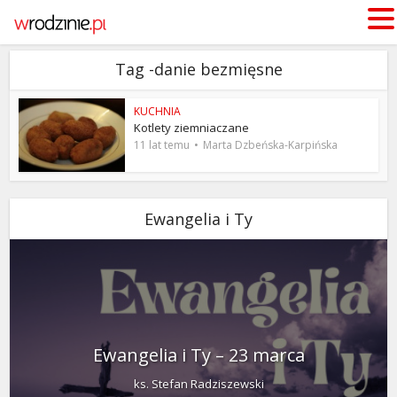
Tag -danie bezmięsne
KUCHNIA
Kotlety ziemniaczane
11 lat temu
Marta Dzbeńska-Karpińska
Ewangelia i Ty
Ewangelia i Ty – 23 marca
ks. Stefan Radziszewski