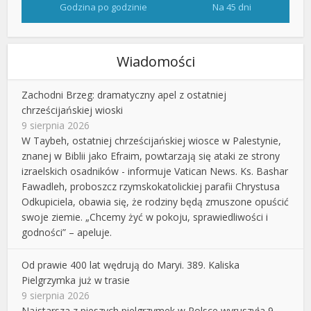
Godzina po godzinie
Na 45 dni
Wiadomości
Zachodni Brzeg: dramatyczny apel z ostatniej
chrześcijańskiej wioski
9 sierpnia 2026
W Taybeh, ostatniej chrześcijańskiej wiosce w Palestynie,
znanej w Biblii jako Efraim, powtarzają się ataki ze strony
izraelskich osadników - informuje Vatican News. Ks. Bashar
Fawadleh, proboszcz rzymskokatolickiej parafii Chrystusa
Odkupiciela, obawia się, że rodziny będą zmuszone opuścić
swoje ziemie. „Chcemy żyć w pokoju, sprawiedliwości i
godności” – apeluje.
Od prawie 400 lat wędrują do Maryi. 389. Kaliska
Pielgrzymka już w trasie
9 sierpnia 2026
Najstarsza z pieszych pielgrzymek w Polsce wyruszyła 9