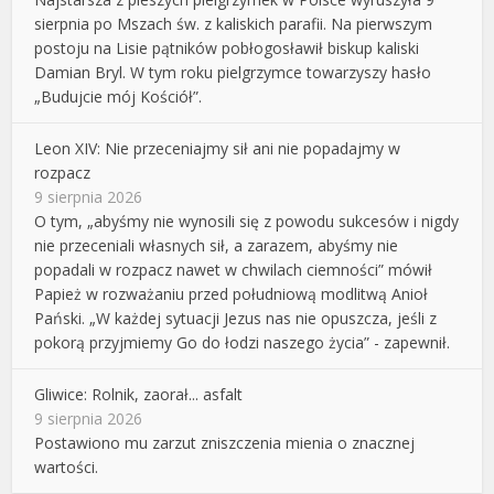
sierpnia po Mszach św. z kaliskich parafii. Na pierwszym
postoju na Lisie pątników pobłogosławił biskup kaliski
Damian Bryl. W tym roku pielgrzymce towarzyszy hasło
„Budujcie mój Kościół”.
Leon XIV: Nie przeceniajmy sił ani nie popadajmy w
rozpacz
9 sierpnia 2026
O tym, „abyśmy nie wynosili się z powodu sukcesów i nigdy
nie przeceniali własnych sił, a zarazem, abyśmy nie
popadali w rozpacz nawet w chwilach ciemności” mówił
Papież w rozważaniu przed południową modlitwą Anioł
Pański. „W każdej sytuacji Jezus nas nie opuszcza, jeśli z
pokorą przyjmiemy Go do łodzi naszego życia” - zapewnił.
Gliwice: Rolnik, zaorał... asfalt
9 sierpnia 2026
Postawiono mu zarzut zniszczenia mienia o znacznej
wartości.