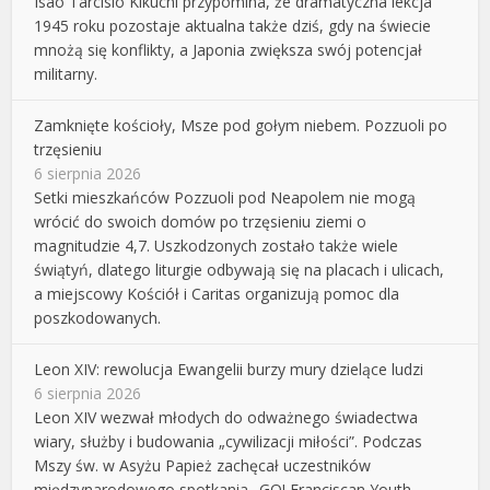
Isao Tarcisio Kikuchi przypomina, że dramatyczna lekcja
1945 roku pozostaje aktualna także dziś, gdy na świecie
mnożą się konflikty, a Japonia zwiększa swój potencjał
militarny.
Zamknięte kościoły, Msze pod gołym niebem. Pozzuoli po
trzęsieniu
6 sierpnia 2026
Setki mieszkańców Pozzuoli pod Neapolem nie mogą
wrócić do swoich domów po trzęsieniu ziemi o
magnitudzie 4,7. Uszkodzonych zostało także wiele
świątyń, dlatego liturgie odbywają się na placach i ulicach,
a miejscowy Kościół i Caritas organizują pomoc dla
poszkodowanych.
Leon XIV: rewolucja Ewangelii burzy mury dzielące ludzi
6 sierpnia 2026
Leon XIV wezwał młodych do odważnego świadectwa
wiary, służby i budowania „cywilizacji miłości”. Podczas
Mszy św. w Asyżu Papież zachęcał uczestników
międzynarodowego spotkania „GO! Franciscan Youth