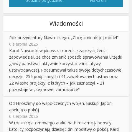
Godzina po godzinie
Na 45 dni
Wiadomości
Rok prezydentury Nawrockiego. „Chcę zmienić jej model”
6 sierpnia 2026
Karol Nawrocki w pierwszą rocznicę zaprzysiężenia
zapowiedział, że chce zmienić sposób sprawowania urzędu
głowy państwa i aktywnie korzystać z inicjatywy
ustawodawczej. Podsumował także swoje dotychczasowe
decyzje: 259 podpisanych i 41 zawetowanych ustaw oraz
22 własne projekty, z których – jak zaznaczył – 21
pozostaje w „sejmowej zamrażarce”.
Od Hiroszimy do współczesnych wojen. Biskupi Japonii
apelują o pokój
6 sierpnia 2026
W rocznicę atomowego ataku na Hiroszimę japońscy
katolicy rozpoczynają dziesięć dni modlitwy o pokój. Kard.