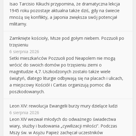
Isao Tarcisio Kikuchi przypomina, że dramatyczna lekcja
1945 roku pozostaje aktualna także dziś, gdy na świecie
mnożą się konflikty, a Japonia zwiększa swój potencjał
militarny.
Zamknięte kościoły, Msze pod gołym niebem. Pozzuoli po
trzęsieniu
6 sierpnia 2026
Setki mieszkańców Pozzuoli pod Neapolem nie mogą
wrócić do swoich domów po trzęsieniu ziemi o
magnitudzie 4,7. Uszkodzonych zostało także wiele
świątyń, dlatego liturgie odbywają się na placach i ulicach,
a miejscowy Kościół i Caritas organizują pomoc dla
poszkodowanych.
Leon XIV: rewolucja Ewangelii burzy mury dzielące ludzi
6 sierpnia 2026
Leon XIV wezwał młodych do odważnego świadectwa
wiary, służby i budowania „cywilizacji miłości”. Podczas
Mszy św. w Asyżu Papież zachęcał uczestników