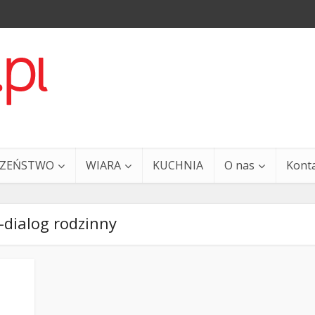
CZEŃSTWO
WIARA
KUCHNIA
O nas
Kont
-dialog rodzinny
a i Ty – 29 grudnia
Ewangelia i Ty – 27 grud