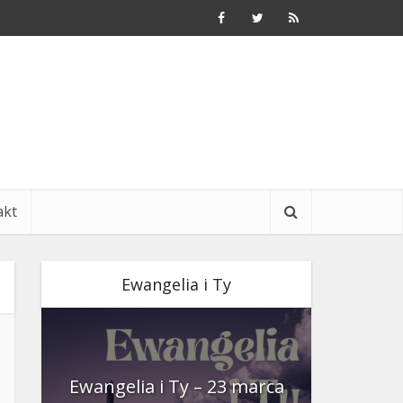
akt
Ewangelia i Ty
nia
Ewangelia i Ty – 23 marca
Ewangeli