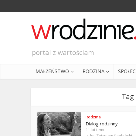
portal z wartościami
MAŁŻEŃSTWO
RODZINA
SPOŁE
Tag 
Rodzina
Dialog rodzinny
Ewangeli
11 lat temu
ks. Zbigniew Kapłański