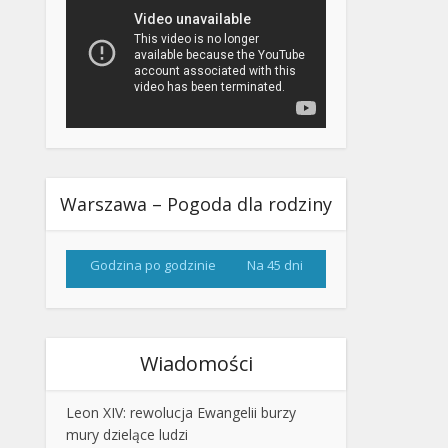
Warszawa – Pogoda dla rodziny
Godzina po godzinie
Na 45 dni
Wiadomości
Leon XIV: rewolucja Ewangelii burzy
mury dzielące ludzi