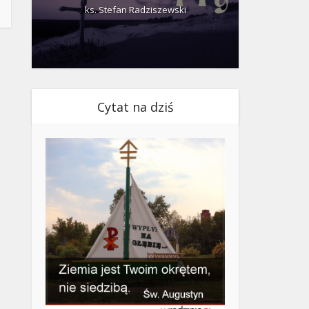
ks. Stefan Radziszewski
ks.
Cytat na dziś