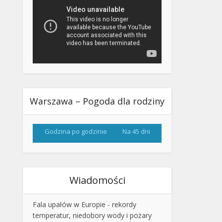
Warszawa – Pogoda dla rodziny
Godzina po godzinie
Na 45 dni
Wiadomości
Fala upałów w Europie - rekordy
temperatur, niedobory wody i pożary