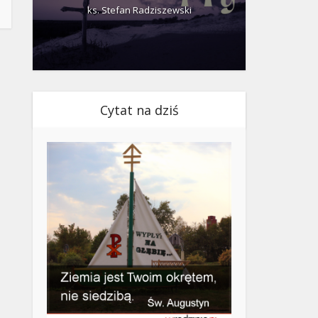
ks. Stefan Radziszewski
ks.
Cytat na dziś