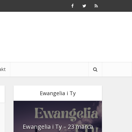
akt
Ewangelia i Ty
nia
Ewangelia i Ty – 23 marca
Ewangeli