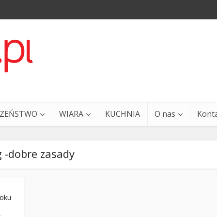
CZEŃSTWO
WIARA
KUCHNIA
O nas
Kont
 -dobre zasady
roku
a i Ty – 29 grudnia
Ewangelia i Ty – 27 grud
s