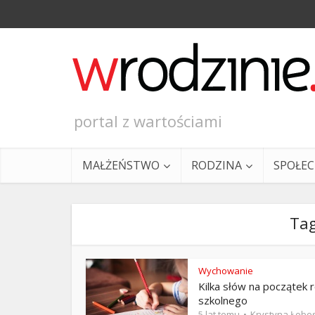
portal z wartościami
MAŁŻEŃSTWO
RODZINA
SPOŁE
Tag
Wychowanie
Kilka słów na początek 
Ewangeli
szkolnego
5 lat temu
Krystyna Łobo