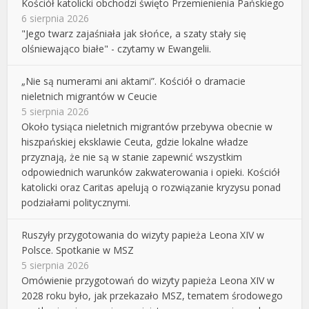
Kościół katolicki obchodzi święto Przemienienia Pańskiego
6 sierpnia 2026
"Jego twarz zajaśniała jak słońce, a szaty stały się
olśniewająco białe" - czytamy w Ewangelii.
„Nie są numerami ani aktami”. Kościół o dramacie
nieletnich migrantów w Ceucie
5 sierpnia 2026
Około tysiąca nieletnich migrantów przebywa obecnie w
hiszpańskiej eksklawie Ceuta, gdzie lokalne władze
przyznają, że nie są w stanie zapewnić wszystkim
odpowiednich warunków zakwaterowania i opieki. Kościół
katolicki oraz Caritas apelują o rozwiązanie kryzysu ponad
podziałami politycznymi.
Ruszyły przygotowania do wizyty papieża Leona XIV w
Polsce. Spotkanie w MSZ
5 sierpnia 2026
Omówienie przygotowań do wizyty papieża Leona XIV w
2028 roku było, jak przekazało MSZ, tematem środowego