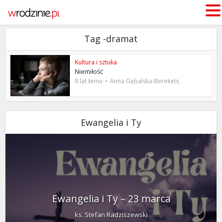
Tag -dramat
Kultura i sztuka
Niemiłość
8 lat temu
Anna Gębalska-Berekets
Ewangelia i Ty
Ewangelia i Ty – 23 marca
ks. Stefan Radziszewski