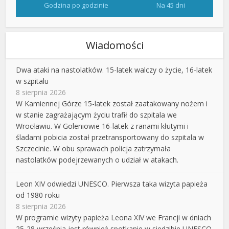
Godzina po godzinie
Na 45 dni
Wiadomości
Dwa ataki na nastolatków. 15-latek walczy o życie, 16-latek
w szpitalu
8 sierpnia 2026
W Kamiennej Górze 15-latek został zaatakowany nożem i
w stanie zagrażającym życiu trafił do szpitala we
Wrocławiu. W Goleniowie 16-latek z ranami kłutymi i
śladami pobicia został przetransportowany do szpitala w
Szczecinie. W obu sprawach policja zatrzymała
nastolatków podejrzewanych o udział w atakach.
Leon XIV odwiedzi UNESCO. Pierwsza taka wizyta papieża
od 1980 roku
8 sierpnia 2026
W programie wizyty papieża Leona XIV we Francji w dniach
25-28 września jest również spotkanie w siedzibie UNESCO