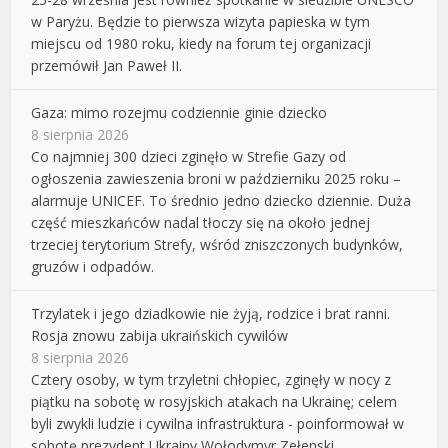
w Paryżu. Będzie to pierwsza wizyta papieska w tym
miejscu od 1980 roku, kiedy na forum tej organizacji
przemówił Jan Paweł II.
Gaza: mimo rozejmu codziennie ginie dziecko
8 sierpnia 2026
Co najmniej 300 dzieci zginęło w Strefie Gazy od
ogłoszenia zawieszenia broni w październiku 2025 roku –
alarmuje UNICEF. To średnio jedno dziecko dziennie. Duża
część mieszkańców nadal tłoczy się na około jednej
trzeciej terytorium Strefy, wśród zniszczonych budynków,
gruzów i odpadów.
Trzylatek i jego dziadkowie nie żyją, rodzice i brat ranni.
Rosja znowu zabija ukraińskich cywilów
8 sierpnia 2026
Cztery osoby, w tym trzyletni chłopiec, zginęły w nocy z
piątku na sobotę w rosyjskich atakach na Ukrainę; celem
byli zwykli ludzie i cywilna infrastruktura - poinformował w
sobotę prezydent Ukrainy Wołodymyr Zełenski.