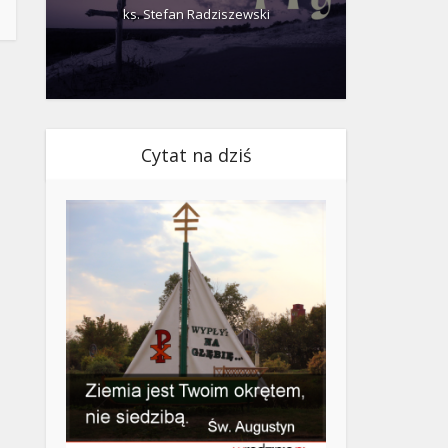
ks. Stefan Radziszewski
ks.
Cytat na dziś