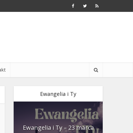
akt
Ewangelia i Ty
nia
Ewangelia i Ty – 23 marca
Ewangeli