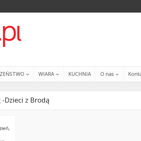
CZEŃSTWO
WIARA
KUCHNIA
O nas
Kont
 -Dzieci z Brodą
zień,
a i Ty – 29 grudnia
Ewangelia i Ty – 27 grud
ur