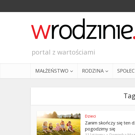
portal z wartościami
MAŁŻEŃSTWO
RODZINA
SPOŁE
Tag
Dzieci
Zanim skończy się ten d
Ewangeli
pogodzimy się
11 lat temu
Dominika Maz