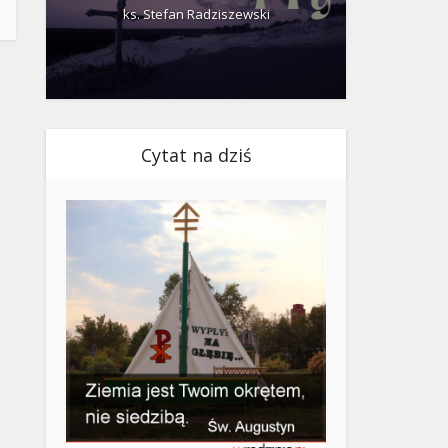
ks. Stefan Radziszewski
ks.
Cytat na dziś