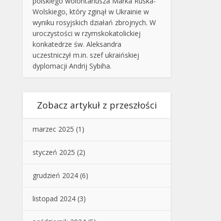
polskiego wolontariusza Marka Ruska-
Wolskiego, który zginął w Ukrainie w
wyniku rosyjskich działań zbrojnych. W
uroczystości w rzymskokatolickiej
konkatedrze św. Aleksandra
uczestniczył m.in. szef ukraińskiej
dyplomacji Andrij Sybiha.
Zobacz artykuł z przeszłości
marzec 2025
(1)
styczeń 2025
(2)
grudzień 2024
(6)
listopad 2024
(3)