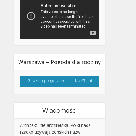
Warszawa – Pogoda dla rodziny
Godzina po godzinie
Na 45 dni
Wiadomości
Architekt, nie architektka. Polki nadal
rzadko używają żeńskich nazw