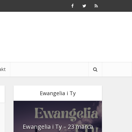
akt
Ewangelia i Ty
nia
Ewangelia i Ty – 23 marca
Ewangeli