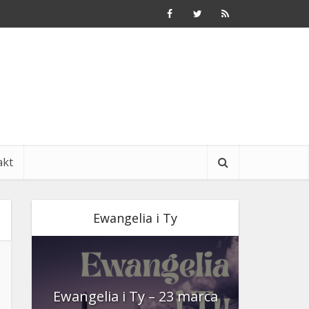
akt
Ewangelia i Ty
nia
Ewangelia i Ty – 23 marca
Ewangeli