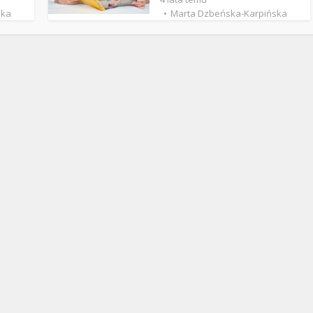
Stefan Radziszewski
ks. Stefan Radziszewski
ska
Marta Dzbeńska-Karpińska