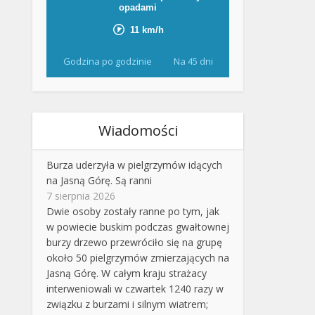
Godzina po godzinie
Na 45 dni
Wiadomości
Burza uderzyła w pielgrzymów idących
na Jasną Górę. Są ranni
7 sierpnia 2026
Dwie osoby zostały ranne po tym, jak
w powiecie buskim podczas gwałtownej
burzy drzewo przewróciło się na grupę
około 50 pielgrzymów zmierzających na
Jasną Górę. W całym kraju strażacy
interweniowali w czwartek 1240 razy w
związku z burzami i silnym wiatrem;