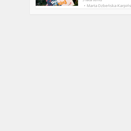
ks. 
Marta Dzbeńska-Karpiń