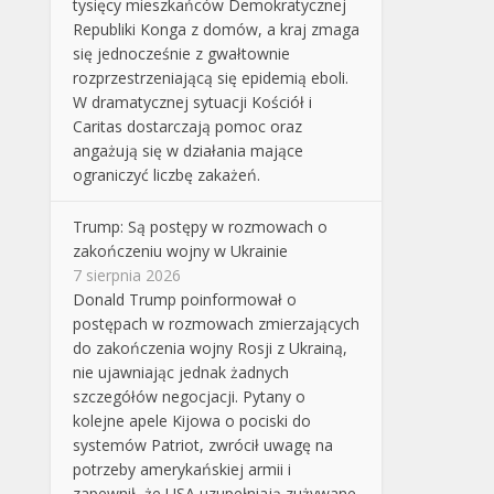
tysięcy mieszkańców Demokratycznej
Republiki Konga z domów, a kraj zmaga
się jednocześnie z gwałtownie
rozprzestrzeniającą się epidemią eboli.
W dramatycznej sytuacji Kościół i
Caritas dostarczają pomoc oraz
angażują się w działania mające
ograniczyć liczbę zakażeń.
Trump: Są postępy w rozmowach o
zakończeniu wojny w Ukrainie
7 sierpnia 2026
Donald Trump poinformował o
postępach w rozmowach zmierzających
do zakończenia wojny Rosji z Ukrainą,
nie ujawniając jednak żadnych
szczegółów negocjacji. Pytany o
kolejne apele Kijowa o pociski do
systemów Patriot, zwrócił uwagę na
potrzeby amerykańskiej armii i
zapewnił, że USA uzupełniają zużywane