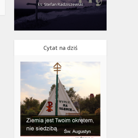
ks. Stefan Radziszewski
ks.
Cytat na dziś