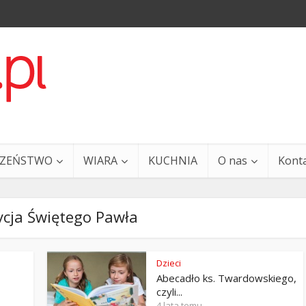
CZEŃSTWO
WIARA
KUCHNIA
O nas
Kont
ycja Świętego Pawła
Dzieci
Abecadło ks. Twardowskiego,
a i Ty – 29 grudnia
Ewangelia i Ty – 27 grud
czyli...
4 lata temu