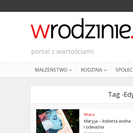
portal z wartościami
MAŁŻEŃSTWO
RODZINA
SPOŁE
Tag -Ed
Wiara
Maryja – kobieta wolna
Ewangeli
i odważna
3 lata temu