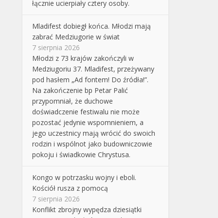
łącznie ucierpiały cztery osoby.
Mladifest dobiegł końca. Młodzi mają
zabrać Medziugorie w świat
7 sierpnia 2026
Młodzi z 73 krajów zakończyli w
Medziugoriu 37. Mladifest, przeżywany
pod hasłem „Ad fontem! Do źródła!”.
Na zakończenie bp Petar Palić
przypomniał, że duchowe
doświadczenie festiwalu nie może
pozostać jedynie wspomnieniem, a
jego uczestnicy mają wrócić do swoich
rodzin i wspólnot jako budowniczowie
pokoju i świadkowie Chrystusa.
Kongo w potrzasku wojny i eboli.
Kościół rusza z pomocą
7 sierpnia 2026
Konflikt zbrojny wypędza dziesiątki