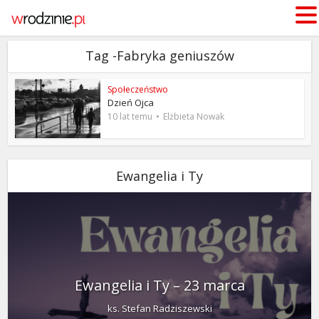
Tag -Fabryka geniuszów
Społeczeństwo
Dzień Ojca
10 lat temu
Elżbieta Nowak
Ewangelia i Ty
Ewangelia i Ty – 23 marca
ks. Stefan Radziszewski