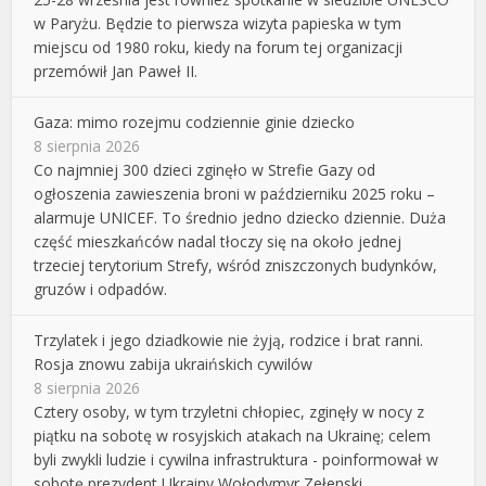
w Paryżu. Będzie to pierwsza wizyta papieska w tym
miejscu od 1980 roku, kiedy na forum tej organizacji
przemówił Jan Paweł II.
Gaza: mimo rozejmu codziennie ginie dziecko
8 sierpnia 2026
Co najmniej 300 dzieci zginęło w Strefie Gazy od
ogłoszenia zawieszenia broni w październiku 2025 roku –
alarmuje UNICEF. To średnio jedno dziecko dziennie. Duża
część mieszkańców nadal tłoczy się na około jednej
trzeciej terytorium Strefy, wśród zniszczonych budynków,
gruzów i odpadów.
Trzylatek i jego dziadkowie nie żyją, rodzice i brat ranni.
Rosja znowu zabija ukraińskich cywilów
8 sierpnia 2026
Cztery osoby, w tym trzyletni chłopiec, zginęły w nocy z
piątku na sobotę w rosyjskich atakach na Ukrainę; celem
byli zwykli ludzie i cywilna infrastruktura - poinformował w
sobotę prezydent Ukrainy Wołodymyr Zełenski.