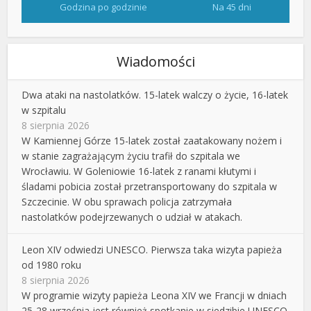
Godzina po godzinie
Na 45 dni
Wiadomości
Dwa ataki na nastolatków. 15-latek walczy o życie, 16-latek
w szpitalu
8 sierpnia 2026
W Kamiennej Górze 15-latek został zaatakowany nożem i
w stanie zagrażającym życiu trafił do szpitala we
Wrocławiu. W Goleniowie 16-latek z ranami kłutymi i
śladami pobicia został przetransportowany do szpitala w
Szczecinie. W obu sprawach policja zatrzymała
nastolatków podejrzewanych o udział w atakach.
Leon XIV odwiedzi UNESCO. Pierwsza taka wizyta papieża
od 1980 roku
8 sierpnia 2026
W programie wizyty papieża Leona XIV we Francji w dniach
25-28 września jest również spotkanie w siedzibie UNESCO