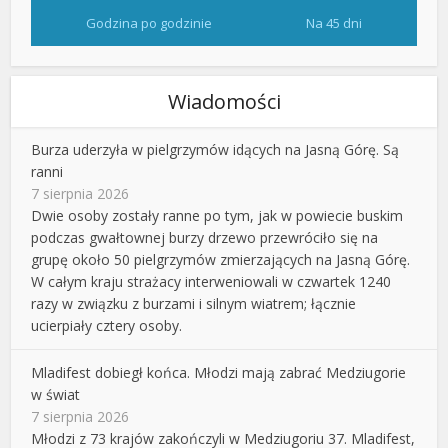
Godzina po godzinie
Na 45 dni
Wiadomości
Burza uderzyła w pielgrzymów idących na Jasną Górę. Są
ranni
7 sierpnia 2026
Dwie osoby zostały ranne po tym, jak w powiecie buskim
podczas gwałtownej burzy drzewo przewróciło się na
grupę około 50 pielgrzymów zmierzających na Jasną Górę.
W całym kraju strażacy interweniowali w czwartek 1240
razy w związku z burzami i silnym wiatrem; łącznie
ucierpiały cztery osoby.
Mladifest dobiegł końca. Młodzi mają zabrać Medziugorie
w świat
7 sierpnia 2026
Młodzi z 73 krajów zakończyli w Medziugoriu 37. Mladifest,