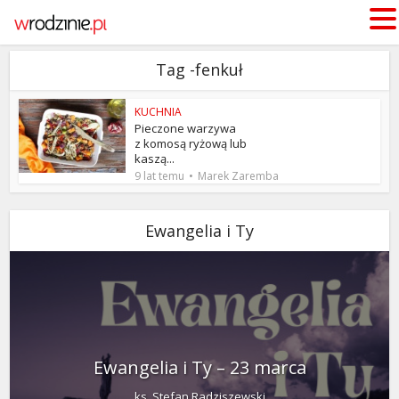
Tag -fenkuł
KUCHNIA
Pieczone warzywa
z komosą ryżową lub
kaszą...
9 lat temu
Marek Zaremba
Ewangelia i Ty
Ewangelia i Ty – 23 marca
ks. Stefan Radziszewski