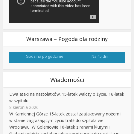
Warszawa – Pogoda dla rodziny
Godzina po godzinie
Na 45 dni
Wiadomości
Dwa ataki na nastolatków. 15-latek walczy o życie, 16-latek
w szpitalu
8 sierpnia 2026
W Kamiennej Górze 15-latek został zaatakowany nożem i
w stanie zagrażającym życiu trafił do szpitala we
Wrocławiu. W Goleniowie 16-latek z ranami kłutymi i
śladami pobicia został przetransportowany do szpitala w