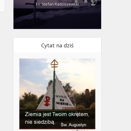
ks. Stefan Radziszewski
ks.
Cytat na dziś