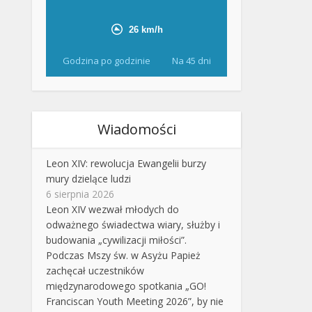
Godzina po godzinie
Na 45 dni
Wiadomości
Leon XIV: rewolucja Ewangelii burzy
mury dzielące ludzi
6 sierpnia 2026
Leon XIV wezwał młodych do
odważnego świadectwa wiary, służby i
budowania „cywilizacji miłości”.
Podczas Mszy św. w Asyżu Papież
zachęcał uczestników
międzynarodowego spotkania „GO!
Franciscan Youth Meeting 2026”, by nie