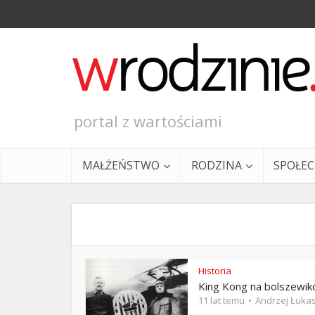
portal z wartościami
MAŁŻEŃSTWO
RODZINA
SPOŁE
Historia
King Kong na bolszewi
Ewangeli
11 lat temu
Andrzej Łuka