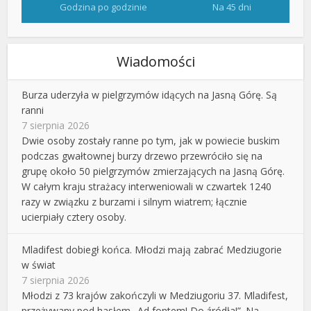
Godzina po godzinie
Na 45 dni
Wiadomości
Burza uderzyła w pielgrzymów idących na Jasną Górę. Są
ranni
7 sierpnia 2026
Dwie osoby zostały ranne po tym, jak w powiecie buskim
podczas gwałtownej burzy drzewo przewróciło się na
grupę około 50 pielgrzymów zmierzających na Jasną Górę.
W całym kraju strażacy interweniowali w czwartek 1240
razy w związku z burzami i silnym wiatrem; łącznie
ucierpiały cztery osoby.
Mladifest dobiegł końca. Młodzi mają zabrać Medziugorie
w świat
7 sierpnia 2026
Młodzi z 73 krajów zakończyli w Medziugoriu 37. Mladifest,
przeżywany pod hasłem „Ad fontem! Do źródła!”. Na