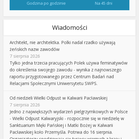
Godzina po godzinie
Na 45 dni
Wiadomości
Architekt, nie architektka. Polki nadal rzadko używają
żeńskich nazw zawodów
7 sierpnia 2026
Tylko jedna trzecia pracujących Polek używa feminatywów
do określenia swojego zawodu - wynika z najnowszego
raportu przygotowanego przez Centrum Badań nad
Relacjami Społecznymi Uniwersytetu SWPS.
Od niedzieli Wielki Odpust w Kalwarii Pacławskiej
7 sierpnia 2026
Jedno z największych wydarzeń pielgrzymkowych w Polsce
- Wielki Odpust Kalwaryjski - rozpocznie się w niedzielę w
Sanktuarium Męki Pańskiej i Matki Bożej w Kalwarii
Pacławskiej koło Przemyśla. Potrwa do 16 sierpnia.
Organizatorzy spodziewają się tysięcy wiernych z kraju i