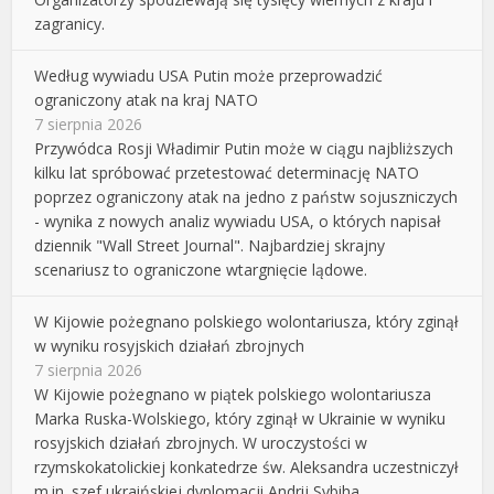
zagranicy.
Według wywiadu USA Putin może przeprowadzić
ograniczony atak na kraj NATO
7 sierpnia 2026
Przywódca Rosji Władimir Putin może w ciągu najbliższych
kilku lat spróbować przetestować determinację NATO
poprzez ograniczony atak na jedno z państw sojuszniczych
- wynika z nowych analiz wywiadu USA, o których napisał
dziennik "Wall Street Journal". Najbardziej skrajny
scenariusz to ograniczone wtargnięcie lądowe.
W Kijowie pożegnano polskiego wolontariusza, który zginął
w wyniku rosyjskich działań zbrojnych
7 sierpnia 2026
W Kijowie pożegnano w piątek polskiego wolontariusza
Marka Ruska-Wolskiego, który zginął w Ukrainie w wyniku
rosyjskich działań zbrojnych. W uroczystości w
rzymskokatolickiej konkatedrze św. Aleksandra uczestniczył
m.in. szef ukraińskiej dyplomacji Andrij Sybiha.