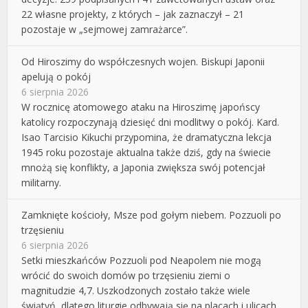
22 własne projekty, z których – jak zaznaczył – 21
pozostaje w „sejmowej zamrażarce”.
Od Hiroszimy do współczesnych wojen. Biskupi Japonii
apelują o pokój
6 sierpnia 2026
W rocznicę atomowego ataku na Hiroszimę japońscy
katolicy rozpoczynają dziesięć dni modlitwy o pokój. Kard.
Isao Tarcisio Kikuchi przypomina, że dramatyczna lekcja
1945 roku pozostaje aktualna także dziś, gdy na świecie
mnożą się konflikty, a Japonia zwiększa swój potencjał
militarny.
Zamknięte kościoły, Msze pod gołym niebem. Pozzuoli po
trzęsieniu
6 sierpnia 2026
Setki mieszkańców Pozzuoli pod Neapolem nie mogą
wrócić do swoich domów po trzęsieniu ziemi o
magnitudzie 4,7. Uszkodzonych zostało także wiele
świątyń, dlatego liturgie odbywają się na placach i ulicach,