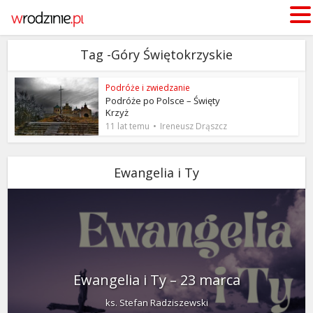
Tag -Góry Świętokrzyskie
Podróże i zwiedzanie
Podróże po Polsce – Święty
Krzyż
11 lat temu
Ireneusz Drąszcz
Ewangelia i Ty
Ewangelia i Ty – 23 marca
ks. Stefan Radziszewski