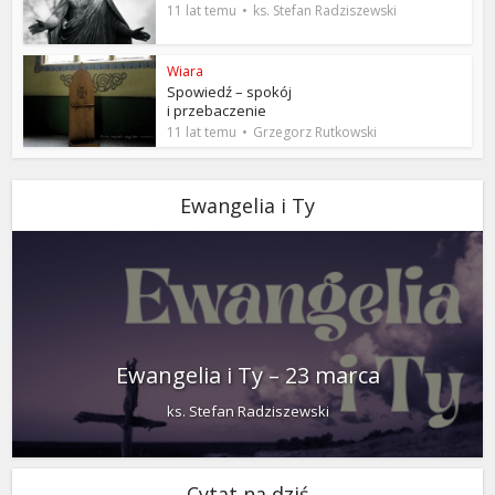
11 lat temu
ks. Stefan Radziszewski
Wiara
Spowiedź – spokój
i przebaczenie
11 lat temu
Grzegorz Rutkowski
Ewangelia i Ty
Ewangelia i Ty – 23 marca
ks. Stefan Radziszewski
Cytat na dziś