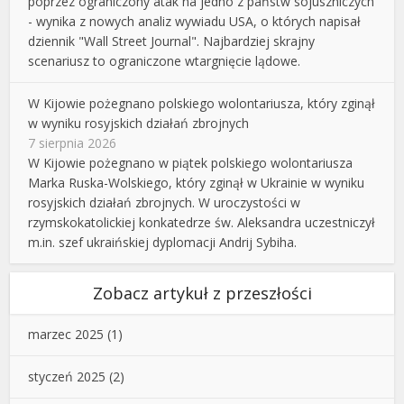
poprzez ograniczony atak na jedno z państw sojuszniczych
- wynika z nowych analiz wywiadu USA, o których napisał
dziennik "Wall Street Journal". Najbardziej skrajny
scenariusz to ograniczone wtargnięcie lądowe.
W Kijowie pożegnano polskiego wolontariusza, który zginął
w wyniku rosyjskich działań zbrojnych
7 sierpnia 2026
W Kijowie pożegnano w piątek polskiego wolontariusza
Marka Ruska-Wolskiego, który zginął w Ukrainie w wyniku
rosyjskich działań zbrojnych. W uroczystości w
rzymskokatolickiej konkatedrze św. Aleksandra uczestniczył
m.in. szef ukraińskiej dyplomacji Andrij Sybiha.
Zobacz artykuł z przeszłości
marzec 2025
(1)
styczeń 2025
(2)