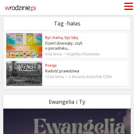
Tag -hałas
Być mamą, być tatą
Dzień dziesiąty, czyli
o poradniku...
6 lat temu
Angelika Olszewska
Poezja
Radość prawdziwa
10 lat temu
s. Bożena Anna Flak CSFN
Ewangelia i Ty