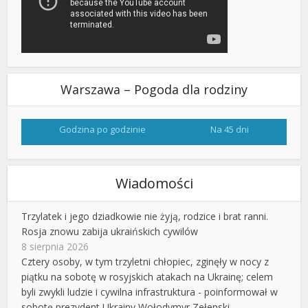
Warszawa – Pogoda dla rodziny
Godzina po godzinie
Na 45 dni
Wiadomości
Trzylatek i jego dziadkowie nie żyją, rodzice i brat ranni.
Rosja znowu zabija ukraińskich cywilów
8 sierpnia 2026
Cztery osoby, w tym trzyletni chłopiec, zginęły w nocy z
piątku na sobotę w rosyjskich atakach na Ukrainę; celem
byli zwykli ludzie i cywilna infrastruktura - poinformował w
sobotę prezydent Ukrainy Wołodymyr Zełenski.