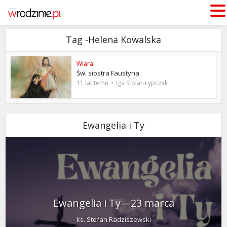
Tag -Helena Kowalska
Wiara
Św. siostra Faustyna
11 lat temu
Iga Stolar-Łypczak
Ewangelia i Ty
Ewangelia i Ty – 23 marca
ks. Stefan Radziszewski