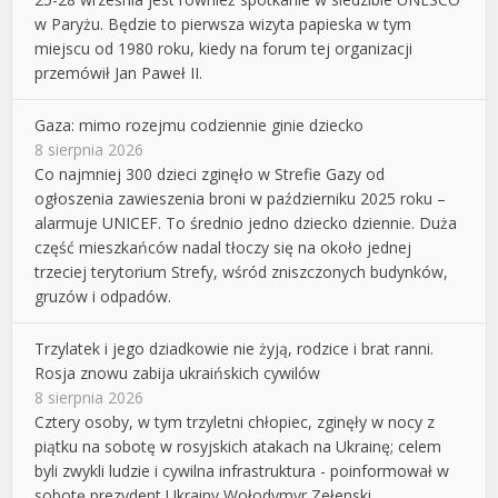
w Paryżu. Będzie to pierwsza wizyta papieska w tym
miejscu od 1980 roku, kiedy na forum tej organizacji
przemówił Jan Paweł II.
Gaza: mimo rozejmu codziennie ginie dziecko
8 sierpnia 2026
Co najmniej 300 dzieci zginęło w Strefie Gazy od
ogłoszenia zawieszenia broni w październiku 2025 roku –
alarmuje UNICEF. To średnio jedno dziecko dziennie. Duża
część mieszkańców nadal tłoczy się na około jednej
trzeciej terytorium Strefy, wśród zniszczonych budynków,
gruzów i odpadów.
Trzylatek i jego dziadkowie nie żyją, rodzice i brat ranni.
Rosja znowu zabija ukraińskich cywilów
8 sierpnia 2026
Cztery osoby, w tym trzyletni chłopiec, zginęły w nocy z
piątku na sobotę w rosyjskich atakach na Ukrainę; celem
byli zwykli ludzie i cywilna infrastruktura - poinformował w
sobotę prezydent Ukrainy Wołodymyr Zełenski.