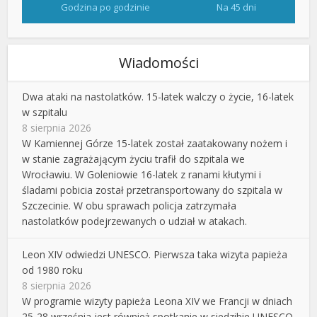
Godzina po godzinie
Na 45 dni
Wiadomości
Dwa ataki na nastolatków. 15-latek walczy o życie, 16-latek
w szpitalu
8 sierpnia 2026
W Kamiennej Górze 15-latek został zaatakowany nożem i
w stanie zagrażającym życiu trafił do szpitala we
Wrocławiu. W Goleniowie 16-latek z ranami kłutymi i
śladami pobicia został przetransportowany do szpitala w
Szczecinie. W obu sprawach policja zatrzymała
nastolatków podejrzewanych o udział w atakach.
Leon XIV odwiedzi UNESCO. Pierwsza taka wizyta papieża
od 1980 roku
8 sierpnia 2026
W programie wizyty papieża Leona XIV we Francji w dniach
25-28 września jest również spotkanie w siedzibie UNESCO