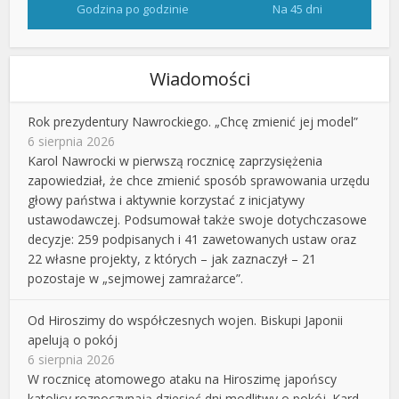
Godzina po godzinie
Na 45 dni
Wiadomości
Rok prezydentury Nawrockiego. „Chcę zmienić jej model”
6 sierpnia 2026
Karol Nawrocki w pierwszą rocznicę zaprzysiężenia
zapowiedział, że chce zmienić sposób sprawowania urzędu
głowy państwa i aktywnie korzystać z inicjatywy
ustawodawczej. Podsumował także swoje dotychczasowe
decyzje: 259 podpisanych i 41 zawetowanych ustaw oraz
22 własne projekty, z których – jak zaznaczył – 21
pozostaje w „sejmowej zamrażarce”.
Od Hiroszimy do współczesnych wojen. Biskupi Japonii
apelują o pokój
6 sierpnia 2026
W rocznicę atomowego ataku na Hiroszimę japońscy
katolicy rozpoczynają dziesięć dni modlitwy o pokój. Kard.