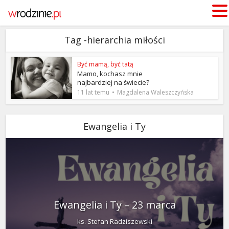
Tag -hierarchia miłości
Być mamą, być tatą
Mamo, kochasz mnie
najbardziej na świecie?
11 lat temu
Magdalena Waleszczyńska
Ewangelia i Ty
Ewangelia i Ty – 23 marca
ks. Stefan Radziszewski