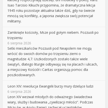
Isao Tarcisio Kikuchi przypomina, że dramatyczna lekcja
1945 roku pozostaje aktualna także dziś, gdy na świecie
mnożą się konflikty, a Japonia zwiększa swój potencjał
militarny.
Zamknięte kościoły, Msze pod gołym niebem. Pozzuoli po
trzęsieniu
6 sierpnia 2026
Setki mieszkańców Pozzuoli pod Neapolem nie mogą
wrócić do swoich domów po trzęsieniu ziemi o
magnitudzie 4,7. Uszkodzonych zostało także wiele
świątyń, dlatego liturgie odbywają się na placach i ulicach,
a miejscowy Kościół i Caritas organizują pomoc dla
poszkodowanych.
Leon XIV: rewolucja Ewangelii burzy mury dzielące ludzi
6 sierpnia 2026
Leon XIV wezwał młodych do odważnego świadectwa
wiary, służby i budowania „cywilizacji miłości”. Podczas
Mszy św. w Asyżu Papież zachęcał uczestników