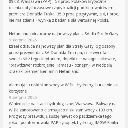
09.08. Warszawa (PAP) - 58 proc. Polaków krytycznie
ocenia dotychczasowe rządy koalicji pod kierownictwem
premiera Donalda Tuska, 35,9 proc. pozytywnie, a 6,1 proc.
nie ma zdania - wynika z badania dla Wirtualnej Polski.
Netanjahu: odrzucamy najnowszy plan USA dla Strefy Gazy
9 sierpnia 2026
Izrael odrzuca najnowszy plan dla Strefy Gazy, ogłoszony
przez prezydenta USA Donalda Trumpa, i nie wycofa
swoich sił z tego terytorium, dopóki nie nastąpi całkowite,
"prawdziwe" rozbrojenie Hamasu - oznajmił w niedzielę
izraelski premier Benjamin Netanjahu.
Alarmująco niski stan wody w Wiśle. Hydrolog: burze nie są
korzystne
9 sierpnia 2026
W niedzielę na stacji hydrologicznej Warszawa-Bulwary na
Wiśle zanotowano alarmująco niski stan wody - 103 cm.
Prognozy przewidują suszę nawet do października tego
roku - poinformowała PAP synoptyk hydrolog IMGW Emilia