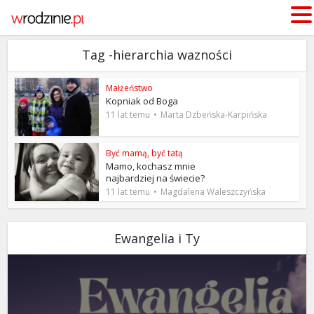
Tag -hierarchia wazności
Małżeństwo
Kopniak od Boga
11 lat temu
Marta Dzbeńska-Karpińska
Być mamą, być tatą
Mamo, kochasz mnie
najbardziej na świecie?
11 lat temu
Magdalena Waleszczyńska
Ewangelia i Ty