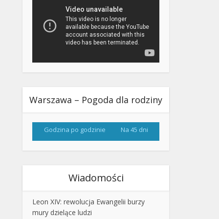
Warszawa – Pogoda dla rodziny
Godzina po godzinie
Na 45 dni
Wiadomości
Leon XIV: rewolucja Ewangelii burzy
mury dzielące ludzi