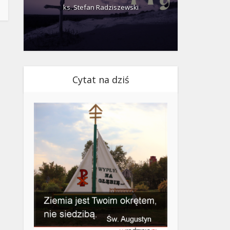
ks. Stefan Radziszewski
ks.
Cytat na dziś