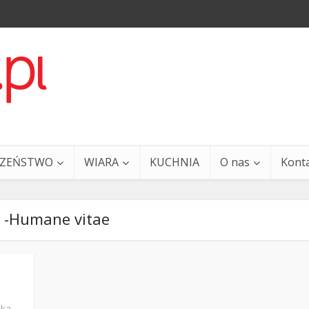
CZEŃSTWO
WIARA
KUCHNIA
O nas
Kont
 -Humane vitae
a i Ty – 29 grudnia
Ewangelia i Ty – 27 grud
ska