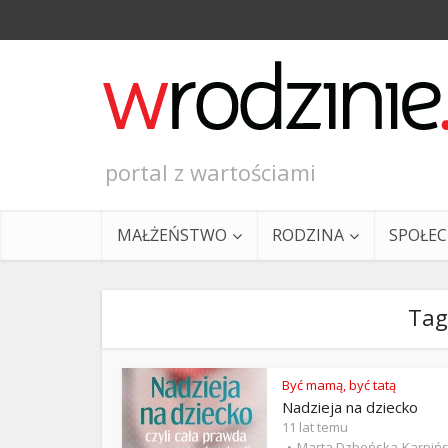
portal z wartościami
MAŁŻEŃSTWO
RODZINA
SPOŁE
Tag
Być mamą, być tatą
Nadzieja na dziecko
Ewangeli
11 lat temu
Marta Dzbeńska-Karpiń