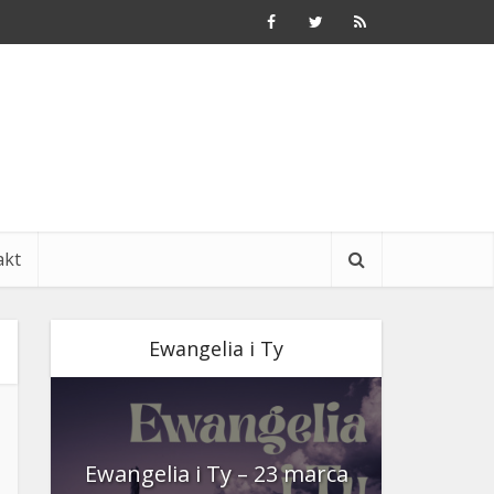
akt
Ewangelia i Ty
nia
Ewangelia i Ty – 23 marca
Ewangeli