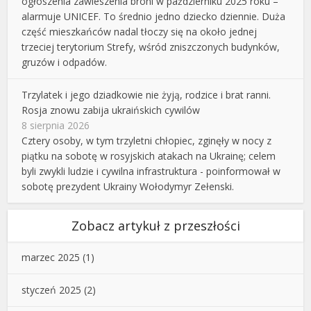
ogłoszenia zawieszenia broni w październiku 2025 roku –
alarmuje UNICEF. To średnio jedno dziecko dziennie. Duża
część mieszkańców nadal tłoczy się na około jednej
trzeciej terytorium Strefy, wśród zniszczonych budynków,
gruzów i odpadów.
Trzylatek i jego dziadkowie nie żyją, rodzice i brat ranni.
Rosja znowu zabija ukraińskich cywilów
8 sierpnia 2026
Cztery osoby, w tym trzyletni chłopiec, zginęły w nocy z
piątku na sobotę w rosyjskich atakach na Ukrainę; celem
byli zwykli ludzie i cywilna infrastruktura - poinformował w
sobotę prezydent Ukrainy Wołodymyr Zełenski.
Zobacz artykuł z przeszłości
marzec 2025
(1)
styczeń 2025
(2)