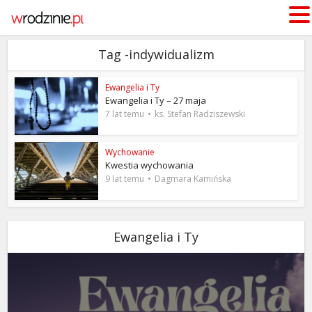
Tag -indywidualizm
Ewangelia i Ty
Ewangelia i Ty – 27 maja
7 lat temu
ks. Stefan Radziszewski
Wychowanie
Kwestia wychowania
9 lat temu
Dagmara Kamińska
Ewangelia i Ty