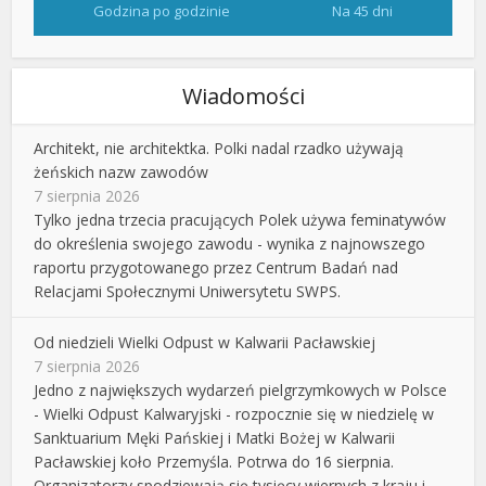
Godzina po godzinie
Na 45 dni
Wiadomości
Architekt, nie architektka. Polki nadal rzadko używają
żeńskich nazw zawodów
7 sierpnia 2026
Tylko jedna trzecia pracujących Polek używa feminatywów
do określenia swojego zawodu - wynika z najnowszego
raportu przygotowanego przez Centrum Badań nad
Relacjami Społecznymi Uniwersytetu SWPS.
Od niedzieli Wielki Odpust w Kalwarii Pacławskiej
7 sierpnia 2026
Jedno z największych wydarzeń pielgrzymkowych w Polsce
- Wielki Odpust Kalwaryjski - rozpocznie się w niedzielę w
Sanktuarium Męki Pańskiej i Matki Bożej w Kalwarii
Pacławskiej koło Przemyśla. Potrwa do 16 sierpnia.
Organizatorzy spodziewają się tysięcy wiernych z kraju i