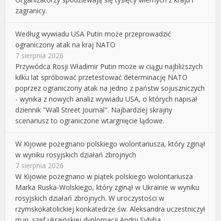
zagranicy.
Według wywiadu USA Putin może przeprowadzić
ograniczony atak na kraj NATO
7 sierpnia 2026
Przywódca Rosji Władimir Putin może w ciągu najbliższych
kilku lat spróbować przetestować determinację NATO
poprzez ograniczony atak na jedno z państw sojuszniczych
- wynika z nowych analiz wywiadu USA, o których napisał
dziennik "Wall Street Journal". Najbardziej skrajny
scenariusz to ograniczone wtargnięcie lądowe.
W Kijowie pożegnano polskiego wolontariusza, który zginął
w wyniku rosyjskich działań zbrojnych
7 sierpnia 2026
W Kijowie pożegnano w piątek polskiego wolontariusza
Marka Ruska-Wolskiego, który zginął w Ukrainie w wyniku
rosyjskich działań zbrojnych. W uroczystości w
rzymskokatolickiej konkatedrze św. Aleksandra uczestniczył
m.in. szef ukraińskiej dyplomacji Andrij Sybiha.