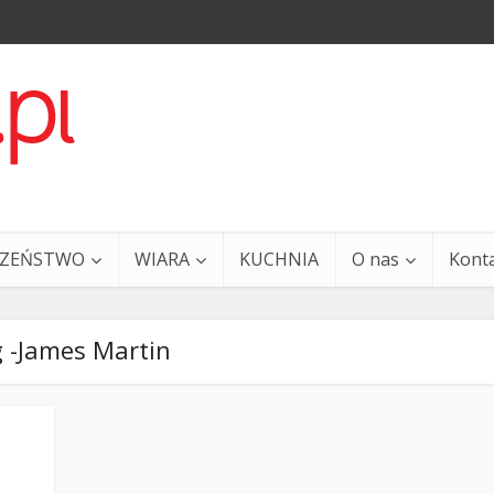
CZEŃSTWO
WIARA
KUCHNIA
O nas
Kont
 -James Martin
a i Ty – 29 grudnia
Ewangelia i Ty – 27 grud