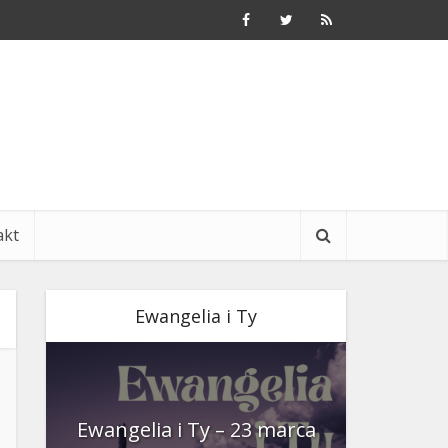
akt
Ewangelia i Ty
nia
Ewangelia i Ty – 23 marca
Ewangeli