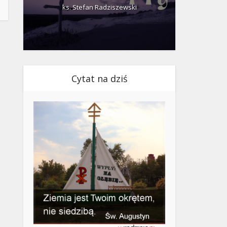
ks. Stefan Radziszewski
ks.
Cytat na dziś