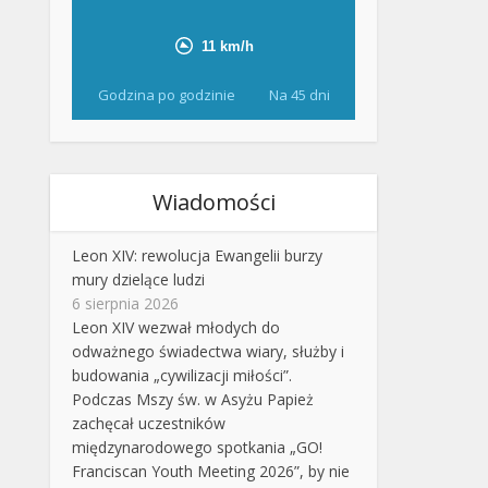
Godzina po godzinie
Na 45 dni
Wiadomości
Leon XIV: rewolucja Ewangelii burzy
mury dzielące ludzi
6 sierpnia 2026
Leon XIV wezwał młodych do
odważnego świadectwa wiary, służby i
budowania „cywilizacji miłości”.
Podczas Mszy św. w Asyżu Papież
zachęcał uczestników
międzynarodowego spotkania „GO!
Franciscan Youth Meeting 2026”, by nie