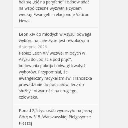
bali się „iść na peryferie” i odpowiadać
na współczesne wyzwania życiem
według Ewangelii - relacjonuje Vatican
News.
Leon XIV do młodych w Asyżu: odwaga
wyboru na całe życie jest rewolucyjna
6 sierpnia 2026
Papież Leon XIV wezwał młodych w
Asyżu do „pójścia pod prąd”,
budowania pokoju i odwagi trwałych
wyborów. Przypomniał, że
ewangeliczny radykalizm św. Franciszka
prowadzi nie do podziałów, lecz do
służby i otwartości na drugiego
człowieka.
Ponad 2,5 tys. osób wyruszyło na Jasną
Górę w 315. Warszawskiej Pielgrzymce
Pieszej