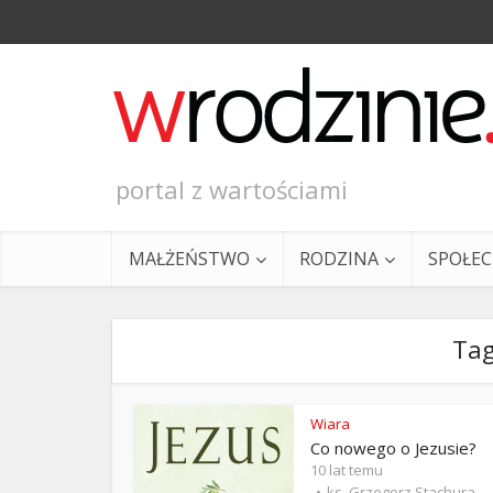
portal z wartościami
MAŁŻEŃSTWO
RODZINA
SPOŁE
Tag
Wiara
Co nowego o Jezusie?
Ewangeli
10 lat temu
ks. Grzegorz Stachura