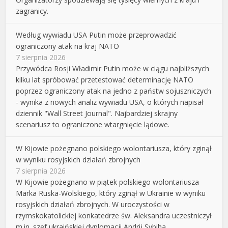
zagranicy.
Według wywiadu USA Putin może przeprowadzić
ograniczony atak na kraj NATO
7 sierpnia 2026
Przywódca Rosji Władimir Putin może w ciągu najbliższych
kilku lat spróbować przetestować determinację NATO
poprzez ograniczony atak na jedno z państw sojuszniczych
- wynika z nowych analiz wywiadu USA, o których napisał
dziennik "Wall Street Journal". Najbardziej skrajny
scenariusz to ograniczone wtargnięcie lądowe.
W Kijowie pożegnano polskiego wolontariusza, który zginął
w wyniku rosyjskich działań zbrojnych
7 sierpnia 2026
W Kijowie pożegnano w piątek polskiego wolontariusza
Marka Ruska-Wolskiego, który zginął w Ukrainie w wyniku
rosyjskich działań zbrojnych. W uroczystości w
rzymskokatolickiej konkatedrze św. Aleksandra uczestniczył
m.in. szef ukraińskiej dyplomacji Andrij Sybiha.