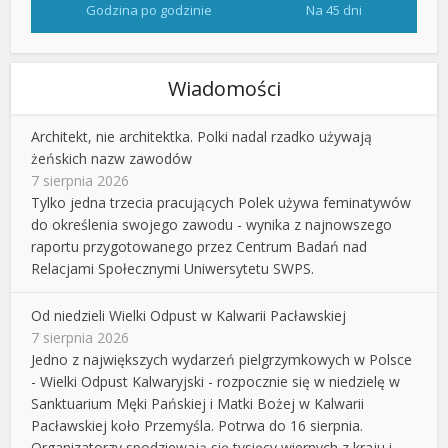
Godzina po godzinie
Na 45 dni
Wiadomości
Architekt, nie architektka. Polki nadal rzadko używają
żeńskich nazw zawodów
7 sierpnia 2026
Tylko jedna trzecia pracujących Polek używa feminatywów
do określenia swojego zawodu - wynika z najnowszego
raportu przygotowanego przez Centrum Badań nad
Relacjami Społecznymi Uniwersytetu SWPS.
Od niedzieli Wielki Odpust w Kalwarii Pacławskiej
7 sierpnia 2026
Jedno z największych wydarzeń pielgrzymkowych w Polsce
- Wielki Odpust Kalwaryjski - rozpocznie się w niedzielę w
Sanktuarium Męki Pańskiej i Matki Bożej w Kalwarii
Pacławskiej koło Przemyśla. Potrwa do 16 sierpnia.
Organizatorzy spodziewają się tysięcy wiernych z kraju i