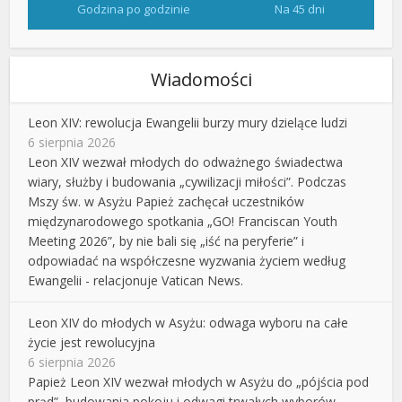
Godzina po godzinie
Na 45 dni
Wiadomości
Leon XIV: rewolucja Ewangelii burzy mury dzielące ludzi
6 sierpnia 2026
Leon XIV wezwał młodych do odważnego świadectwa
wiary, służby i budowania „cywilizacji miłości”. Podczas
Mszy św. w Asyżu Papież zachęcał uczestników
międzynarodowego spotkania „GO! Franciscan Youth
Meeting 2026”, by nie bali się „iść na peryferie” i
odpowiadać na współczesne wyzwania życiem według
Ewangelii - relacjonuje Vatican News.
Leon XIV do młodych w Asyżu: odwaga wyboru na całe
życie jest rewolucyjna
6 sierpnia 2026
Papież Leon XIV wezwał młodych w Asyżu do „pójścia pod
prąd”, budowania pokoju i odwagi trwałych wyborów.