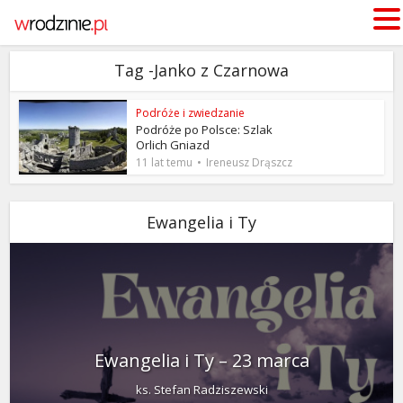
Tag -Janko z Czarnowa
Podróże i zwiedzanie
Podróże po Polsce: Szlak
Orlich Gniazd
11 lat temu
Ireneusz Drąszcz
Ewangelia i Ty
Ewangelia i Ty – 23 marca
ks. Stefan Radziszewski