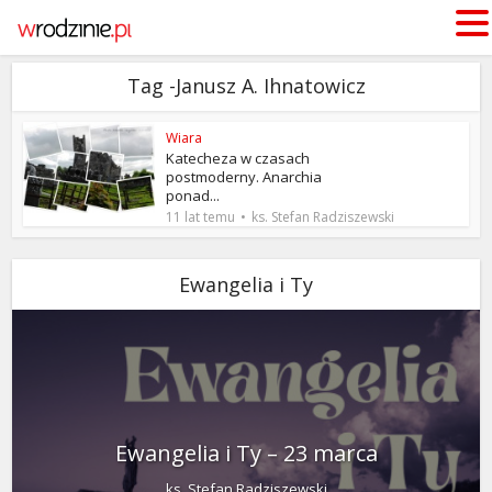
Tag -Janusz A. Ihnatowicz
Wiara
Katecheza w czasach
postmoderny. Anarchia
ponad...
11 lat temu
ks. Stefan Radziszewski
Ewangelia i Ty
Ewangelia i Ty – 23 marca
ks. Stefan Radziszewski