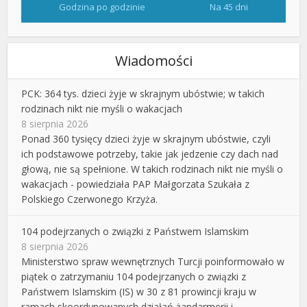
Godzina po godzinie
Na 45 dni
Wiadomości
PCK: 364 tys. dzieci żyje w skrajnym ubóstwie; w takich
rodzinach nikt nie myśli o wakacjach
8 sierpnia 2026
Ponad 360 tysięcy dzieci żyje w skrajnym ubóstwie, czyli
ich podstawowe potrzeby, takie jak jedzenie czy dach nad
głową, nie są spełnione. W takich rodzinach nikt nie myśli o
wakacjach - powiedziała PAP Małgorzata Szukała z
Polskiego Czerwonego Krzyża.
104 podejrzanych o związki z Państwem Islamskim
8 sierpnia 2026
Ministerstwo spraw wewnętrznych Turcji poinformowało w
piątek o zatrzymaniu 104 podejrzanych o związki z
Państwem Islamskim (IS) w 30 z 81 prowincji kraju w
ramach skoordynowanych działań żandarmerii i