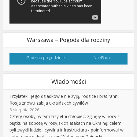
Warszawa – Pogoda dla rodziny
Godzina po godzinie
Na 45 dni
Wiadomości
Trzylatek i jego dziadkowie nie żyją, rodzice i brat ranni.
Rosja znowu zabija ukraińskich cywilów
8 sierpnia 2026
Cztery osoby, w tym trzyletni chłopiec, zginęły w nocy z
piątku na sobotę w rosyjskich atakach na Ukrainę; celem
byli zwykli ludzie i cywilna infrastruktura - poinformował w
sobotę prezydent Ukrainy Wołodymyr Zełenski.