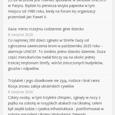
w Paryżu. Będzie to pierwsza wizyta papieska w tym
miejscu od 1980 roku, kiedy na forum tej organizacji
przemówił Jan Paweł II.
Gaza: mimo rozejmu codziennie ginie dziecko
8 sierpnia 2026
Co najmniej 300 dzieci zginęło w Strefie Gazy od
ogłoszenia zawieszenia broni w październiku 2025 roku –
alarmuje UNICEF. To średnio jedno dziecko dziennie. Duża
część mieszkańców nadal tłoczy się na około jednej
trzeciej terytorium Strefy, wśród zniszczonych budynków,
gruzów i odpadów.
Trzylatek i jego dziadkowie nie żyją, rodzice i brat ranni.
Rosja znowu zabija ukraińskich cywilów
8 sierpnia 2026
Cztery osoby, w tym trzyletni chłopiec, zginęły w nocy z
piątku na sobotę w rosyjskich atakach na Ukrainę; celem
byli zwykli ludzie i cywilna infrastruktura - poinformował w
sobotę prezydent Ukrainy Wołodymyr Zełenski.