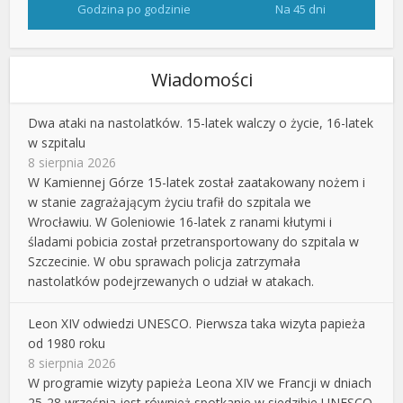
Godzina po godzinie
Na 45 dni
Wiadomości
Dwa ataki na nastolatków. 15-latek walczy o życie, 16-latek
w szpitalu
8 sierpnia 2026
W Kamiennej Górze 15-latek został zaatakowany nożem i
w stanie zagrażającym życiu trafił do szpitala we
Wrocławiu. W Goleniowie 16-latek z ranami kłutymi i
śladami pobicia został przetransportowany do szpitala w
Szczecinie. W obu sprawach policja zatrzymała
nastolatków podejrzewanych o udział w atakach.
Leon XIV odwiedzi UNESCO. Pierwsza taka wizyta papieża
od 1980 roku
8 sierpnia 2026
W programie wizyty papieża Leona XIV we Francji w dniach
25-28 września jest również spotkanie w siedzibie UNESCO