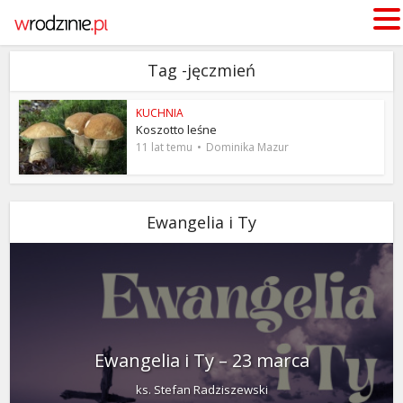
Tag -jęczmień
KUCHNIA
Koszotto leśne
11 lat temu
Dominika Mazur
Ewangelia i Ty
Ewangelia i Ty – 23 marca
ks. Stefan Radziszewski