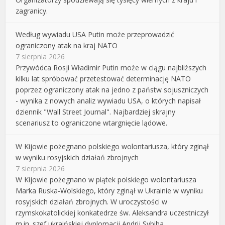
zagranicy.
Według wywiadu USA Putin może przeprowadzić
ograniczony atak na kraj NATO
7 sierpnia 2026
Przywódca Rosji Władimir Putin może w ciągu najbliższych
kilku lat spróbować przetestować determinację NATO
poprzez ograniczony atak na jedno z państw sojuszniczych
- wynika z nowych analiz wywiadu USA, o których napisał
dziennik "Wall Street Journal". Najbardziej skrajny
scenariusz to ograniczone wtargnięcie lądowe.
W Kijowie pożegnano polskiego wolontariusza, który zginął
w wyniku rosyjskich działań zbrojnych
7 sierpnia 2026
W Kijowie pożegnano w piątek polskiego wolontariusza
Marka Ruska-Wolskiego, który zginął w Ukrainie w wyniku
rosyjskich działań zbrojnych. W uroczystości w
rzymskokatolickiej konkatedrze św. Aleksandra uczestniczył
m.in. szef ukraińskiej dyplomacji Andrij Sybiha.