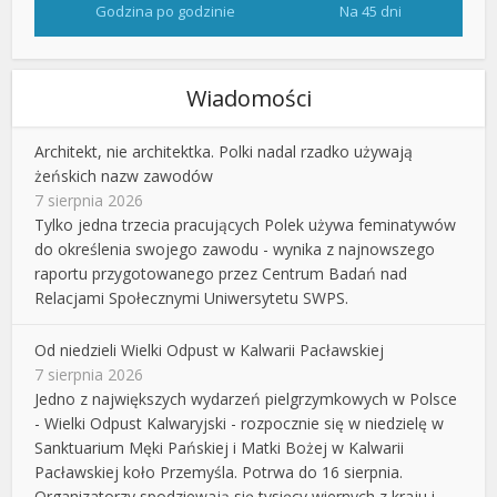
Godzina po godzinie
Na 45 dni
Wiadomości
Architekt, nie architektka. Polki nadal rzadko używają
żeńskich nazw zawodów
7 sierpnia 2026
Tylko jedna trzecia pracujących Polek używa feminatywów
do określenia swojego zawodu - wynika z najnowszego
raportu przygotowanego przez Centrum Badań nad
Relacjami Społecznymi Uniwersytetu SWPS.
Od niedzieli Wielki Odpust w Kalwarii Pacławskiej
7 sierpnia 2026
Jedno z największych wydarzeń pielgrzymkowych w Polsce
- Wielki Odpust Kalwaryjski - rozpocznie się w niedzielę w
Sanktuarium Męki Pańskiej i Matki Bożej w Kalwarii
Pacławskiej koło Przemyśla. Potrwa do 16 sierpnia.
Organizatorzy spodziewają się tysięcy wiernych z kraju i