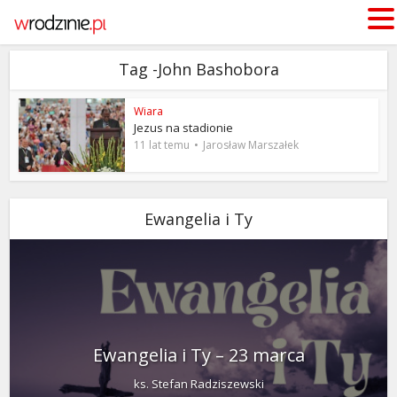
Tag -John Bashobora
Wiara
Jezus na stadionie
11 lat temu
Jarosław Marszałek
Ewangelia i Ty
Ewangelia i Ty – 23 marca
ks. Stefan Radziszewski