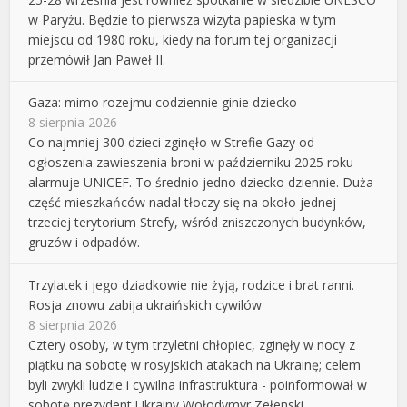
w Paryżu. Będzie to pierwsza wizyta papieska w tym
miejscu od 1980 roku, kiedy na forum tej organizacji
przemówił Jan Paweł II.
Gaza: mimo rozejmu codziennie ginie dziecko
8 sierpnia 2026
Co najmniej 300 dzieci zginęło w Strefie Gazy od
ogłoszenia zawieszenia broni w październiku 2025 roku –
alarmuje UNICEF. To średnio jedno dziecko dziennie. Duża
część mieszkańców nadal tłoczy się na około jednej
trzeciej terytorium Strefy, wśród zniszczonych budynków,
gruzów i odpadów.
Trzylatek i jego dziadkowie nie żyją, rodzice i brat ranni.
Rosja znowu zabija ukraińskich cywilów
8 sierpnia 2026
Cztery osoby, w tym trzyletni chłopiec, zginęły w nocy z
piątku na sobotę w rosyjskich atakach na Ukrainę; celem
byli zwykli ludzie i cywilna infrastruktura - poinformował w
sobotę prezydent Ukrainy Wołodymyr Zełenski.