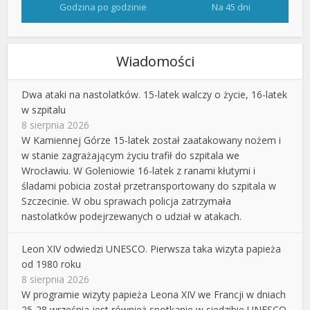
Godzina po godzinie
Na 45 dni
Wiadomości
Dwa ataki na nastolatków. 15-latek walczy o życie, 16-latek
w szpitalu
8 sierpnia 2026
W Kamiennej Górze 15-latek został zaatakowany nożem i
w stanie zagrażającym życiu trafił do szpitala we
Wrocławiu. W Goleniowie 16-latek z ranami kłutymi i
śladami pobicia został przetransportowany do szpitala w
Szczecinie. W obu sprawach policja zatrzymała
nastolatków podejrzewanych o udział w atakach.
Leon XIV odwiedzi UNESCO. Pierwsza taka wizyta papieża
od 1980 roku
8 sierpnia 2026
W programie wizyty papieża Leona XIV we Francji w dniach
25-28 września jest również spotkanie w siedzibie UNESCO