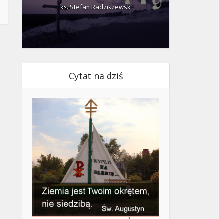
ks. Stefan Radziszewski
ks.
Cytat na dziś