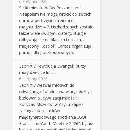
6 sierpnia 2026
Setki mieszkańców Pozzuoli pod
Neapolem nie mogą wrócić do swoich
domów po trzęsieniu ziemi o
magnitudzie 4,7. Uszkodzonych zostało
także wiele świątyń, dlatego liturgie
odbywają się na placach i ulicach, a
miejscowy Kościół i Caritas organizują
pomoc dla poszkodowanych.
Leon XIV: rewolucja Ewangelii burzy
mury dzielące ludzi
6 sierpnia 2026
Leon XIV wezwał młodych do
odważnego świadectwa wiary, służby i
budowania „cywilizacji miłości”.
Podczas Mszy św. w Asyżu Papież
zachęcał uczestników
międzynarodowego spotkania „GO!
Franciscan Youth Meeting 2026”, by nie
bali się „iść na peryferie” i odpowiadać