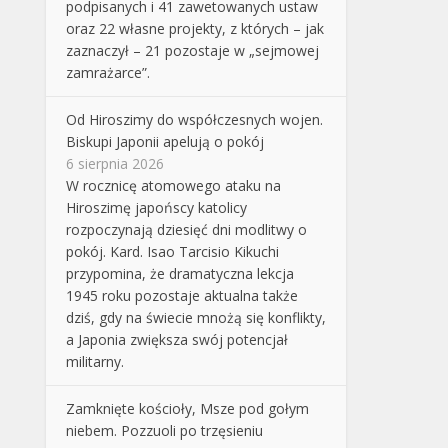
podpisanych i 41 zawetowanych ustaw
oraz 22 własne projekty, z których – jak
zaznaczył – 21 pozostaje w „sejmowej
zamrażarce”.
Od Hiroszimy do współczesnych wojen.
Biskupi Japonii apelują o pokój
6 sierpnia 2026
W rocznicę atomowego ataku na
Hiroszimę japońscy katolicy
rozpoczynają dziesięć dni modlitwy o
pokój. Kard. Isao Tarcisio Kikuchi
przypomina, że dramatyczna lekcja
1945 roku pozostaje aktualna także
dziś, gdy na świecie mnożą się konflikty,
a Japonia zwiększa swój potencjał
militarny.
Zamknięte kościoły, Msze pod gołym
niebem. Pozzuoli po trzęsieniu