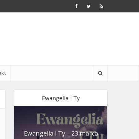
akt
Ewangelia i Ty
nia
Ewangelia i Ty – 23 marca
Ewangeli