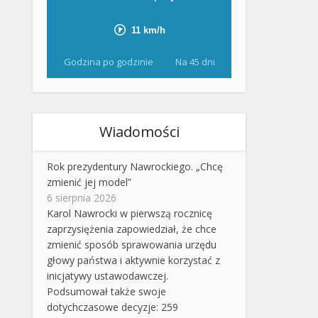
Godzina po godzinie
Na 45 dni
Wiadomości
Rok prezydentury Nawrockiego. „Chcę
zmienić jej model”
6 sierpnia 2026
Karol Nawrocki w pierwszą rocznicę
zaprzysiężenia zapowiedział, że chce
zmienić sposób sprawowania urzędu
głowy państwa i aktywnie korzystać z
inicjatywy ustawodawczej.
Podsumował także swoje
dotychczasowe decyzje: 259