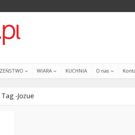
CZEŃSTWO
WIARA
KUCHNIA
O nas
Kont
Tag -Jozue
a i Ty – 29 grudnia
Ewangelia i Ty – 27 grud