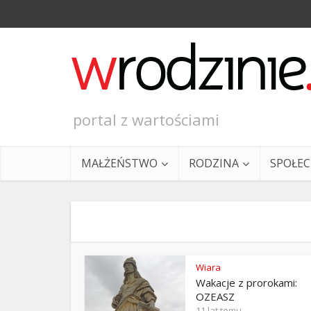
portal z wartościami
MAŁŻEŃSTWO
RODZINA
SPOŁE
Wiara
Wakacje z prorokami:
Ewangeli
OZEASZ
11 lat temu