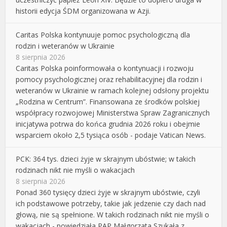
historii edycja ŚDM organizowana w Azji.
Caritas Polska kontynuuje pomoc psychologiczną dla
rodzin i weteranów w Ukrainie
8 sierpnia 2026
Caritas Polska poinformowała o kontynuacji i rozwoju
pomocy psychologicznej oraz rehabilitacyjnej dla rodzin i
weteranów w Ukrainie w ramach kolejnej odsłony projektu
„Rodzina w Centrum”. Finansowana ze środków polskiej
współpracy rozwojowej Ministerstwa Spraw Zagranicznych
inicjatywa potrwa do końca grudnia 2026 roku i obejmie
wsparciem około 2,5 tysiąca osób - podaje Vatican News.
PCK: 364 tys. dzieci żyje w skrajnym ubóstwie; w takich
rodzinach nikt nie myśli o wakacjach
8 sierpnia 2026
Ponad 360 tysięcy dzieci żyje w skrajnym ubóstwie, czyli
ich podstawowe potrzeby, takie jak jedzenie czy dach nad
głową, nie są spełnione. W takich rodzinach nikt nie myśli o
wakacjach - powiedziała PAP Małgorzata Szukała z