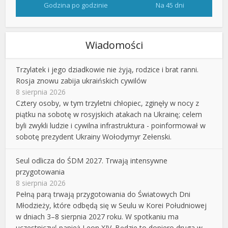
Godzina po godzinie
Na 45 dni
Wiadomości
Trzylatek i jego dziadkowie nie żyją, rodzice i brat ranni.
Rosja znowu zabija ukraińskich cywilów
8 sierpnia 2026
Cztery osoby, w tym trzyletni chłopiec, zginęły w nocy z
piątku na sobotę w rosyjskich atakach na Ukrainę; celem
byli zwykli ludzie i cywilna infrastruktura - poinformował w
sobotę prezydent Ukrainy Wołodymyr Zełenski.
Seul odlicza do ŚDM 2027. Trwają intensywne
przygotowania
8 sierpnia 2026
Pełną parą trwają przygotowania do Światowych Dni
Młodzieży, które odbędą się w Seulu w Korei Południowej
w dniach 3–8 sierpnia 2027 roku. W spotkaniu ma
uczestniczyć papież Leon XIV. Będzie to dopiero druga w