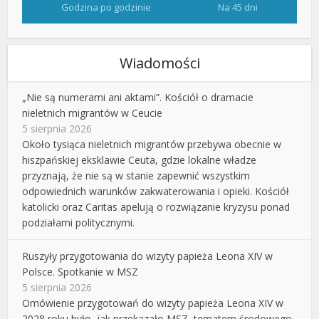
Godzina po godzinie
Na 45 dni
Wiadomości
„Nie są numerami ani aktami”. Kościół o dramacie
nieletnich migrantów w Ceucie
5 sierpnia 2026
Około tysiąca nieletnich migrantów przebywa obecnie w
hiszpańskiej eksklawie Ceuta, gdzie lokalne władze
przyznają, że nie są w stanie zapewnić wszystkim
odpowiednich warunków zakwaterowania i opieki. Kościół
katolicki oraz Caritas apelują o rozwiązanie kryzysu ponad
podziałami politycznymi.
Ruszyły przygotowania do wizyty papieża Leona XIV w
Polsce. Spotkanie w MSZ
5 sierpnia 2026
Omówienie przygotowań do wizyty papieża Leona XIV w
2028 roku było, jak przekazało MSZ, tematem środowego