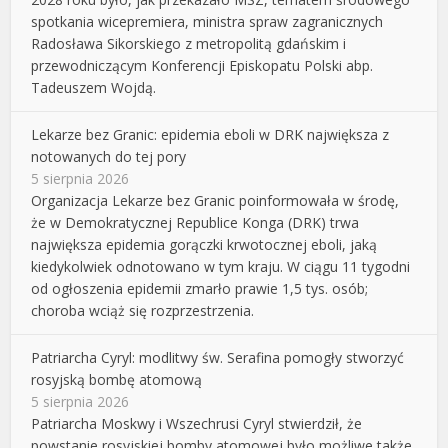
spotkania wicepremiera, ministra spraw zagranicznych
Radosława Sikorskiego z metropolitą gdańskim i
przewodniczącym Konferencji Episkopatu Polski abp.
Tadeuszem Wojdą.
Lekarze bez Granic: epidemia eboli w DRK największa z
notowanych do tej pory
5 sierpnia 2026
Organizacja Lekarze bez Granic poinformowała w środę,
że w Demokratycznej Republice Konga (DRK) trwa
największa epidemia gorączki krwotocznej eboli, jaką
kiedykolwiek odnotowano w tym kraju. W ciągu 11 tygodni
od ogłoszenia epidemii zmarło prawie 1,5 tys. osób;
choroba wciąż się rozprzestrzenia.
Patriarcha Cyryl: modlitwy św. Serafina pomogły stworzyć
rosyjską bombę atomową
5 sierpnia 2026
Patriarcha Moskwy i Wszechrusi Cyryl stwierdził, że
powstanie rosyjskiej bomby atomowej było możliwe także