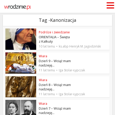
Tag -Kanonizacja
Podróże i zwiedzanie
ORIENTALIA – Święta
z Kalkuty
10 lat temu
ks.abp Henryk M. Jagodziński
Wiara
Dzień 9 – Wciąż mam
nadzieję...
11 lat temu
Iga Stolar-Łypczak
Wiara
Dzień 8 – Wciąż mam
nadzieję...
11 lat temu
Iga Stolar-Łypczak
Wiara
Dzień 7 – Wciąż mam
nadzieję...