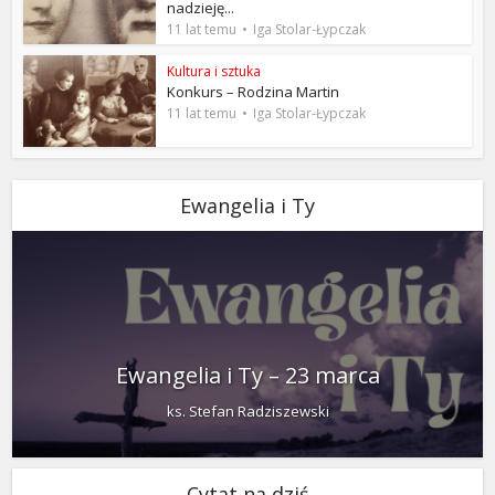
nadzieję...
11 lat temu
Iga Stolar-Łypczak
Kultura i sztuka
Konkurs – Rodzina Martin
11 lat temu
Iga Stolar-Łypczak
Ewangelia i Ty
Ewangelia i Ty – 23 marca
ks. Stefan Radziszewski
Cytat na dziś